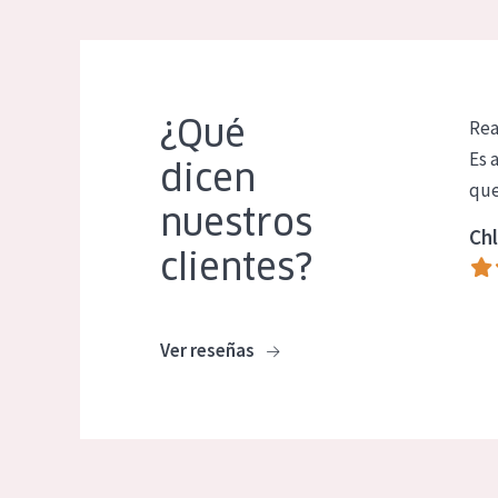
¿Qué
Rea
Es 
dicen
que
nuestros
Chl
clientes?
Ver reseñas