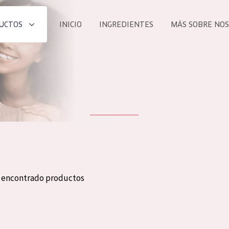
UCTOS
INICIO
INGREDIENTES
MÁS SOBRE NO
todos nues
UCTO
COLECCIÓN
Essentials
he
Lift+
Expert
n encontrado productos
TODO
EDAD
PROD
Todas las edades