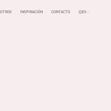
SOTROS
INSPIRACIÓN
CONTACTO
ES
tros productos
S NUESTROS
UCTOS