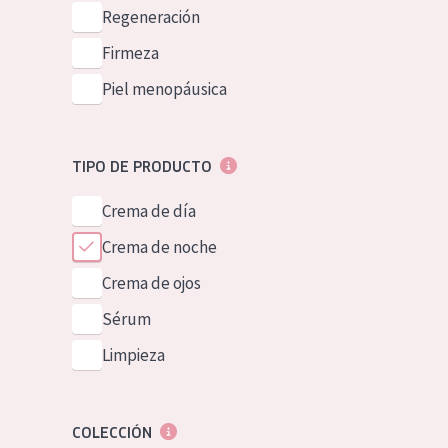
Piel normal y s
Regeneración
German
Piel mixata o g
Firmeza
Spanish
Piel madura
Piel menopáusica
Greek
Piel expuesta a
Piel menopáus
TIPO DE PRODUCTO
Crema de día
NUESTROS P
Crema de noche
Crema de ojos
Sérum
Limpieza
COLECCIÓN