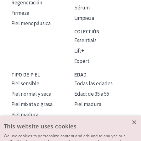
Regeneración
Sérum
Firmeza
Limpieza
Piel menopáusica
COLECCIÓN
Essentials
Lift+
Expert
TIPO DE PIEL
EDAD
Piel sensible
Todas las edades
Piel normal y seca
Edad: de 35 a 55
Piel mixata o grasa
Piel madura
Piel madura
×
Piel expuesta al sol
This website uses cookies
Piel menopáusica
We use cookies to personalize content and ads and to analyze our