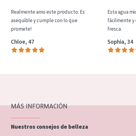
COLECCIÓN
Realmente amo este producto. Es
Esta agua mi
Essentials
asequible y cumple con lo que
fácilmente y 
promete!
fresca.
Lift+
Expert
Chloe, 47
Sophia, 34
TIPO DE PIEL
Piel sensible
Piel normal y seca
Piel mixata o grasa
Piel madura
MÁS INFORMACIÓN
Piel expuesta al sol
Piel menopáusica
Nuestros consejos de belleza