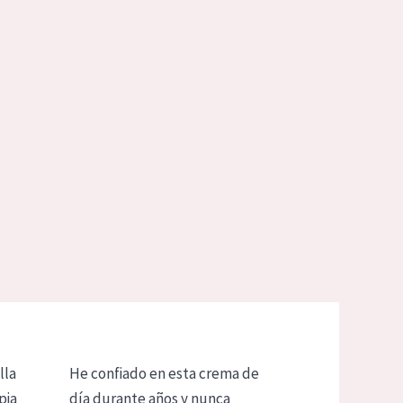
lla
He confiado en esta crema de
pia
día durante años y nunca