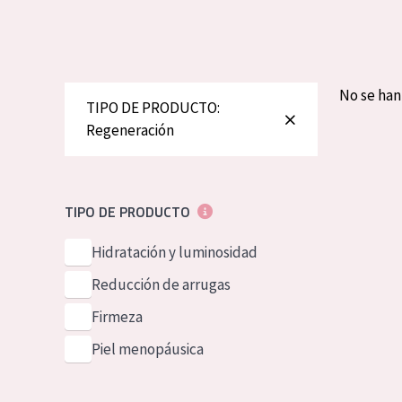
Piel normal y s
German
Piel mixata o g
Spanish
Piel madura
Greek
No se ha
TIPO DE PRODUCTO:
Piel expuesta a
Regeneración
Piel menopáus
NUESTROS P
TIPO DE PRODUCTO
Hidratación y luminosidad
Reducción de arrugas
Firmeza
Piel menopáusica