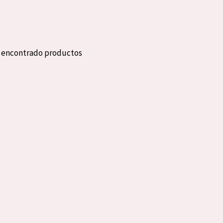
eca
Edad: de 35 a 55
rasa
Piel madura
n encontrado productos
l sol
ica
RODUCTOS