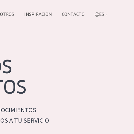
SOTROS
INSPIRACIÓN
CONTACTO
ES
tros productos
OS
TOS
NOCIMIENTOS
S NUESTROS
S A TU SERVICIO
UCTOS