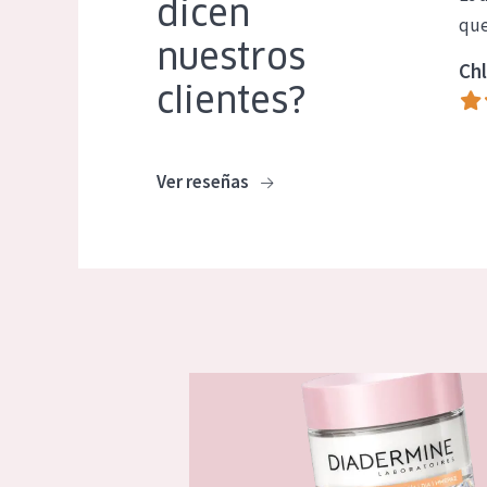
dicen
que
nuestros
Chl
clientes?
Ver reseñas