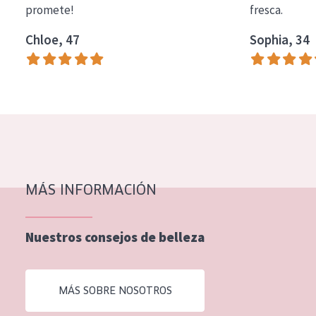
promete!
fresca.
COLECCIÓN
Chloe, 47
Sophia, 34
Essentials
Lift+
Expert
TIPO DE PIEL
Piel sensible
Piel normal y seca
MÁS INFORMACIÓN
Piel mixata o grasa
Nuestros consejos de belleza
Piel madura
Piel expuesta al sol
MÁS SOBRE NOSOTROS
Piel menopáusica