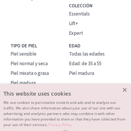
COLECCIÓN
Essentials
Lift+
Expert
TIPO DE PIEL
EDAD
Piel sensible
Todas las edades
Piel normal y seca
Edad: de 35 a 55
Piel mixata o grasa
Piel madura
Piel madura
×
Piel expuesta al sol
This website uses cookies
Piel menopáusica
We use cookies to personalize content and ads and to analyze our
traffic. We also share information about your use of our site with our
advertising and analytics partners who may combine it with other
MÁS SOBRE NOSOTROS
information you have provided to them or that they have collected from
your use of their services.
Privacy Policy
INSPIRACIÓN