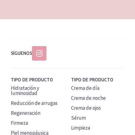
EDAD
Todas las edades
Edad: de 35 a 55
Piel madura
SÍGUENOS
TIPO DE PRODUCTO
TIPO DE PRODUCTO
Hidratación y
Crema de día
luminosidad
Crema de noche
Reducción de arrugas
Crema de ojos
Regeneración
Sérum
Firmeza
Limpieza
Piel menopáusica