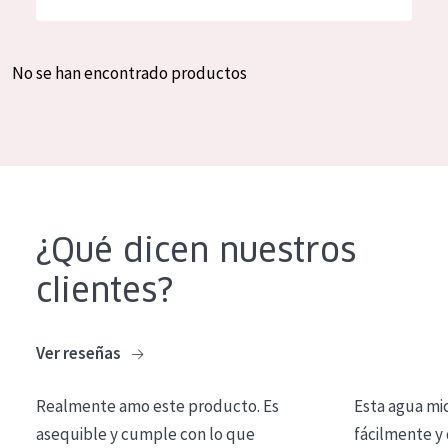
Hidratación y luminosidad
German
Reducción de arrugas
Spanish
No se han encontrado productos
Regeneración
Greek
Firmeza
Piel menopáusica
TIPO DE PRODUCTO
¿Qué dicen nuestros
Crema de día
clientes?
Crema de noche
Crema de ojos
Ver reseñas
Sérum
Realmente amo este producto. Es
Esta agua mi
Limpieza
asequible y cumple con lo que
fácilmente y 