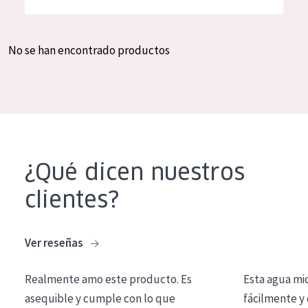
Hidratación y luminosidad
German
Reducción de arrugas
Spanish
No se han encontrado productos
Regeneración
Greek
Firmeza
Piel menopáusica
TIPO DE PRODUCTO
¿Qué dicen nuestros
Crema de día
clientes?
Crema de noche
Crema de ojos
Ver reseñas
Sérum
Realmente amo este producto. Es
Esta agua mi
Limpieza
asequible y cumple con lo que
fácilmente y 