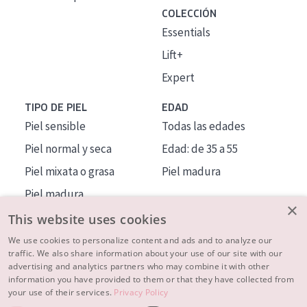
COLECCIÓN
Essentials
Lift+
Expert
TIPO DE PIEL
EDAD
Piel sensible
Todas las edades
Piel normal y seca
Edad: de 35 a 55
Piel mixata o grasa
Piel madura
Piel madura
×
Piel expuesta al sol
This website uses cookies
Piel menopáusica
We use cookies to personalize content and ads and to analyze our
traffic. We also share information about your use of our site with our
advertising and analytics partners who may combine it with other
MÁS SOBRE NOSOTROS
information you have provided to them or that they have collected from
your use of their services.
Privacy Policy
INSPIRACIÓN