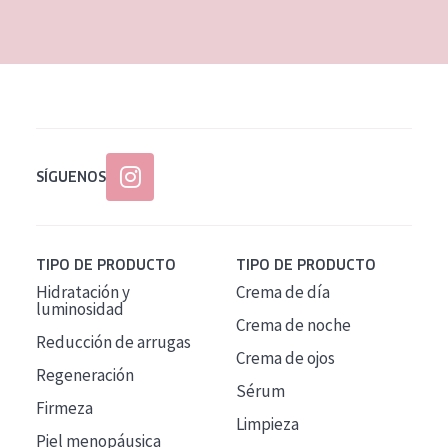
EDAD
Todas las edades
Edad: de 35 a 55
Piel madura
SÍGUENOS
TIPO DE PRODUCTO
TIPO DE PRODUCTO
Hidratación y
Crema de día
luminosidad
Crema de noche
Reducción de arrugas
Crema de ojos
Regeneración
Sérum
Firmeza
Limpieza
Piel menopáusica