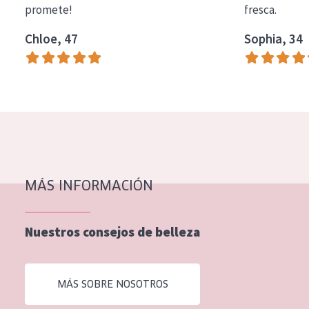
promete!
fresca.
COLECCIÓN
Chloe, 47
Sophia, 34
Essentials
Lift+
Expert
TIPO DE PIEL
Piel sensible
Piel normal y seca
MÁS INFORMACIÓN
Piel mixata o grasa
Nuestros consejos de belleza
Piel madura
Piel expuesta al sol
MÁS SOBRE NOSOTROS
Piel menopáusica