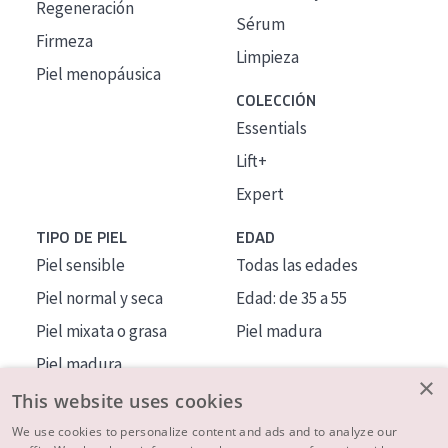
Regeneración
Sérum
Firmeza
Limpieza
Piel menopáusica
COLECCIÓN
Essentials
Lift+
Expert
TIPO DE PIEL
EDAD
Piel sensible
Todas las edades
Piel normal y seca
Edad: de 35 a 55
Piel mixata o grasa
Piel madura
Piel madura
×
Piel expuesta al sol
This website uses cookies
Piel menopáusica
We use cookies to personalize content and ads and to analyze our