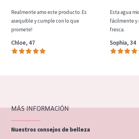
COLECCIÓN
Realmente amo este producto. Es
Esta agua mi
Essentials
asequible y cumple con lo que
fácilmente y 
promete!
fresca.
Lift+
Expert
Chloe, 47
Sophia, 34
TIPO DE PIEL
Piel sensible
Piel normal y seca
Piel mixata o grasa
Piel madura
MÁS INFORMACIÓN
Piel expuesta al sol
Piel menopáusica
Nuestros consejos de belleza