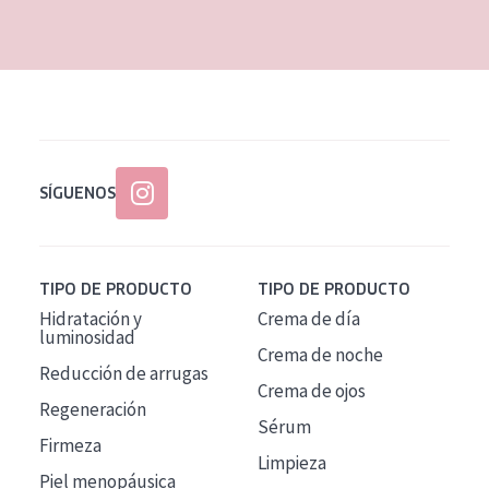
EDAD
Todas las edades
Edad: de 35 a 55
Piel madura
SÍGUENOS
TIPO DE PRODUCTO
TIPO DE PRODUCTO
Hidratación y
Crema de día
luminosidad
Crema de noche
Reducción de arrugas
Crema de ojos
Regeneración
Sérum
Firmeza
Limpieza
Piel menopáusica