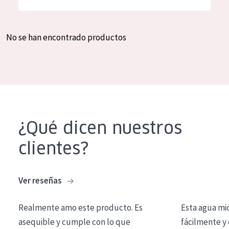
Hidratación y luminosidad
German
Reducción de arrugas
Spanish
No se han encontrado productos
Regeneración
Greek
Firmeza
Piel menopáusica
TIPO DE PRODUCTO
¿Qué dicen nuestros
Crema de día
clientes?
Crema de noche
Crema de ojos
Ver reseñas
Sérum
Realmente amo este producto. Es
Esta agua mi
Limpieza
asequible y cumple con lo que
fácilmente y 