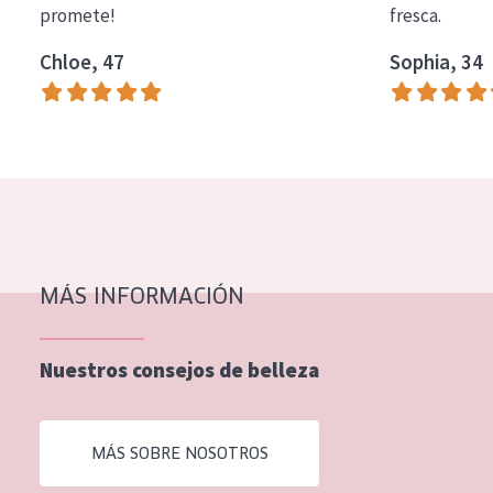
promete!
fresca.
COLECCIÓN
Chloe, 47
Sophia, 34
Essentials
Lift+
Expert
TIPO DE PIEL
Piel sensible
Piel normal y seca
MÁS INFORMACIÓN
Piel mixata o grasa
Nuestros consejos de belleza
Piel madura
Piel expuesta al sol
MÁS SOBRE NOSOTROS
Piel menopáusica