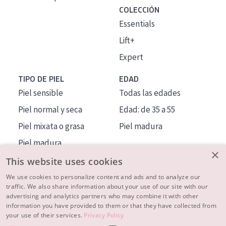
COLECCIÓN
Essentials
Lift+
Expert
TIPO DE PIEL
EDAD
Piel sensible
Todas las edades
Piel normal y seca
Edad: de 35 a 55
Piel mixata o grasa
Piel madura
Piel madura
×
Piel expuesta al sol
This website uses cookies
Piel menopáusica
We use cookies to personalize content and ads and to analyze our
traffic. We also share information about your use of our site with our
advertising and analytics partners who may combine it with other
MÁS SOBRE NOSOTROS
information you have provided to them or that they have collected from
your use of their services.
Privacy Policy
INSPIRACIÓN