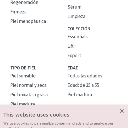
Regeneración
Sérum
Firmeza
Limpieza
Piel menopáusica
COLECCIÓN
Essentials
Lift+
Expert
TIPO DE PIEL
EDAD
Piel sensible
Todas las edades
Piel normal y seca
Edad: de 35 a 55
Piel mixata o grasa
Piel madura
Piel madura
×
Piel expuesta al sol
This website uses cookies
Piel menopáusica
We use cookies to personalize content and ads and to analyze our