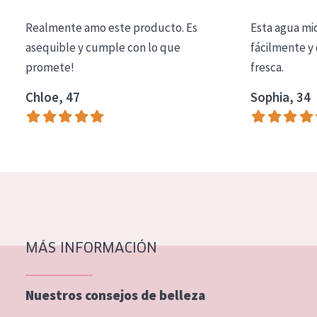
COLECCIÓN
Realmente amo este producto. Es
Esta agua mi
Essentials
asequible y cumple con lo que
fácilmente y 
promete!
fresca.
Lift+
Expert
Chloe, 47
Sophia, 34
TIPO DE PIEL
Piel sensible
Piel normal y seca
Piel mixata o grasa
Piel madura
MÁS INFORMACIÓN
Piel expuesta al sol
Piel menopáusica
Nuestros consejos de belleza