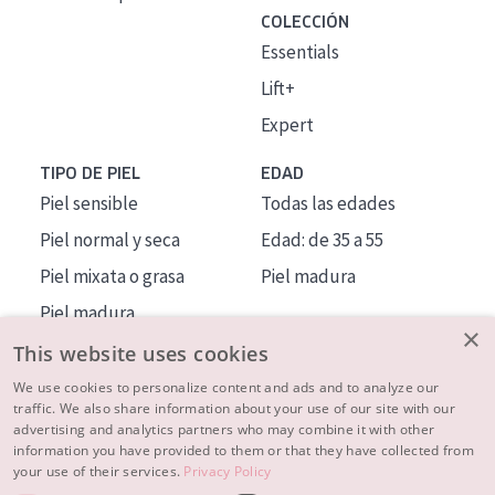
COLECCIÓN
Essentials
Lift+
Expert
TIPO DE PIEL
EDAD
Piel sensible
Todas las edades
Piel normal y seca
Edad: de 35 a 55
Piel mixata o grasa
Piel madura
Piel madura
×
Piel expuesta al sol
This website uses cookies
Piel menopáusica
We use cookies to personalize content and ads and to analyze our
traffic. We also share information about your use of our site with our
advertising and analytics partners who may combine it with other
MÁS SOBRE NOSOTROS
information you have provided to them or that they have collected from
your use of their services.
Privacy Policy
INSPIRACIÓN