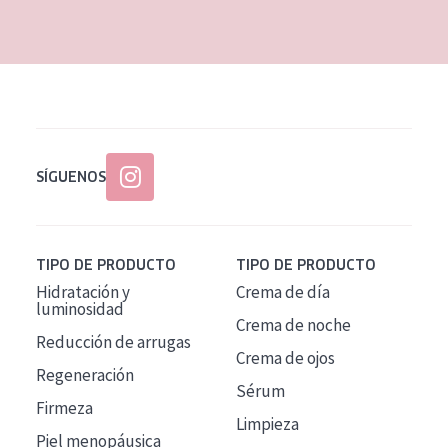
EDAD
Todas las edades
Edad: de 35 a 55
Piel madura
SÍGUENOS
TIPO DE PRODUCTO
TIPO DE PRODUCTO
Hidratación y
Crema de día
luminosidad
Crema de noche
Reducción de arrugas
Crema de ojos
Regeneración
Sérum
Firmeza
Limpieza
Piel menopáusica