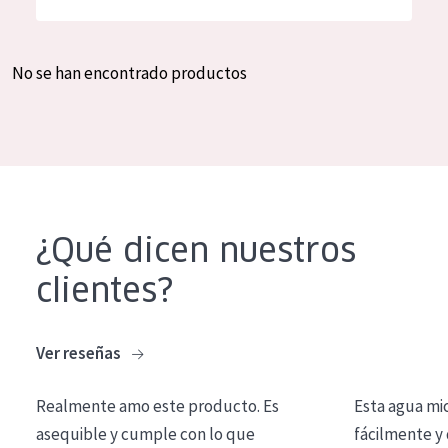
Hidratación y luminosidad
German
Reducción de arrugas
Spanish
No se han encontrado productos
Regeneración
Greek
Firmeza
Piel menopáusica
TIPO DE PRODUCTO
¿Qué dicen nuestros
Crema de día
clientes?
Crema de noche
Crema de ojos
Ver reseñas
Sérum
Realmente amo este producto. Es
Esta agua mi
Limpieza
asequible y cumple con lo que
fácilmente y 