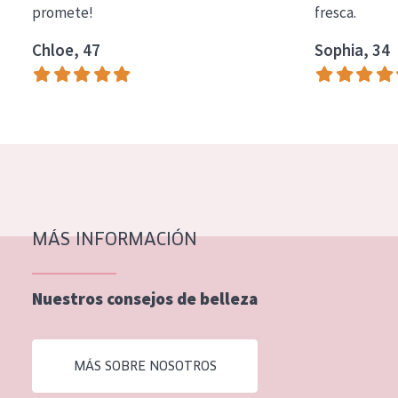
promete!
fresca.
COLECCIÓN
Chloe, 47
Sophia, 34
Essentials
Lift+
Expert
TIPO DE PIEL
Piel sensible
Piel normal y seca
MÁS INFORMACIÓN
Piel mixata o grasa
Nuestros consejos de belleza
Piel madura
Piel expuesta al sol
MÁS SOBRE NOSOTROS
Piel menopáusica