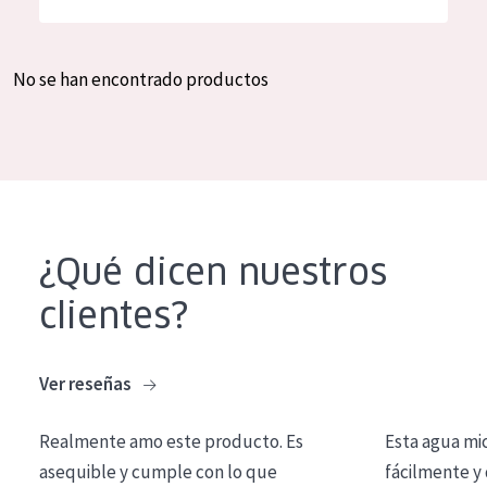
Hidratación y luminosidad
German
Reducción de arrugas
Spanish
No se han encontrado productos
Regeneración
Greek
Firmeza
Piel menopáusica
TIPO DE PRODUCTO
¿Qué dicen nuestros
Crema de día
clientes?
Crema de noche
Crema de ojos
Ver reseñas
Sérum
Realmente amo este producto. Es
Esta agua mi
Limpieza
asequible y cumple con lo que
fácilmente y 