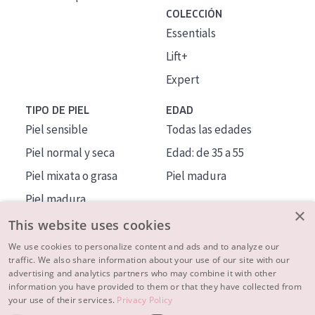
COLECCIÓN
Essentials
Lift+
Expert
TIPO DE PIEL
EDAD
Piel sensible
Todas las edades
Piel normal y seca
Edad: de 35 a 55
Piel mixata o grasa
Piel madura
Piel madura
×
Piel expuesta al sol
This website uses cookies
Piel menopáusica
We use cookies to personalize content and ads and to analyze our
traffic. We also share information about your use of our site with our
advertising and analytics partners who may combine it with other
MÁS SOBRE NOSOTROS
information you have provided to them or that they have collected from
your use of their services.
Privacy Policy
INSPIRACIÓN