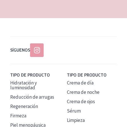
EDAD
Todas las edades
Edad: de 35 a 55
Piel madura
SÍGUENOS
TIPO DE PRODUCTO
TIPO DE PRODUCTO
Hidratación y
Crema de día
luminosidad
Crema de noche
Reducción de arrugas
Crema de ojos
Regeneración
Sérum
Firmeza
Limpieza
Piel menopáusica