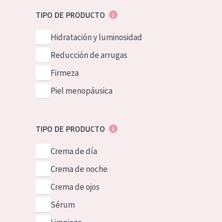
Piel normal y s
German
TIPO DE PRODUCTO
Piel mixata o g
Spanish
Hidratación y luminosidad
Piel madura
Greek
Reducción de arrugas
Piel expuesta a
Firmeza
Piel menopáus
Piel menopáusica
NUESTROS P
TIPO DE PRODUCTO
Crema de día
Crema de noche
Crema de ojos
Sérum