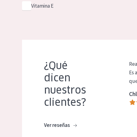
Vitamina E
¿Qué
Rea
Es 
dicen
que
nuestros
Chl
clientes?
Ver reseñas