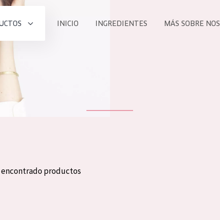
UCTOS
INICIO
INGREDIENTES
MÁS SOBRE NO
todos nues
UCTO
COLECCIÓN
Essentials
he
Lift+
Expert
n encontrado productos
TODO
EDAD
PROD
Todas las edades