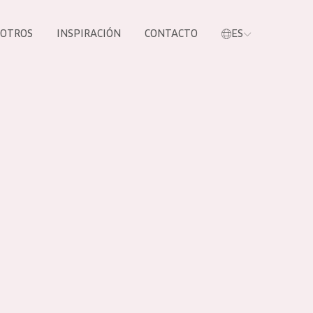
SOTROS
INSPIRACIÓN
CONTACTO
ES
tros productos
S NUESTROS
UCTOS