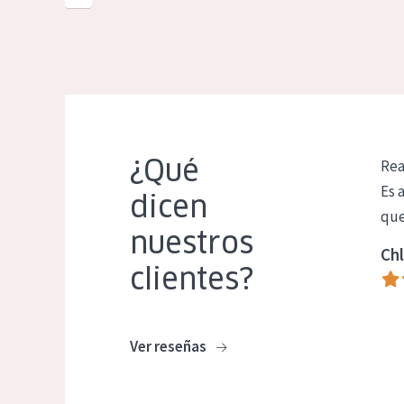
¿Qué
Rea
Es 
dicen
que
nuestros
Chl
clientes?
Ver reseñas