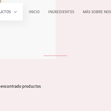
UCTOS
INICIO
INGREDIENTES
MÁS SOBRE NO
todos nues
UCTO
COLECCIÓN
Essentials
he
Lift+
Expert
n encontrado productos
TODO
EDAD
PROD
Todas las edades