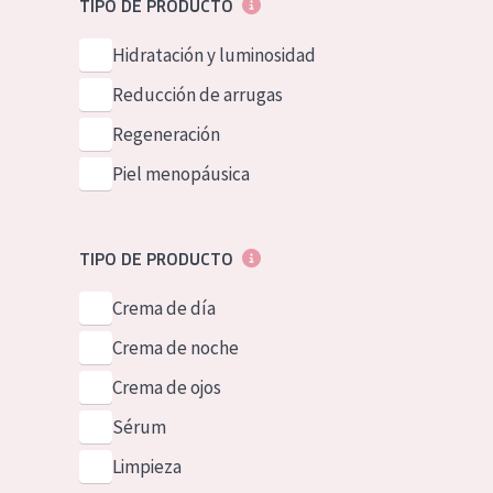
TIPO DE PRODUCTO
Piel normal y s
German
Hidratación y luminosidad
Piel mixata o g
Spanish
Reducción de arrugas
Piel madura
Greek
Regeneración
Piel expuesta a
Piel menopáusica
Piel menopáus
NUESTROS P
TIPO DE PRODUCTO
Crema de día
Crema de noche
Crema de ojos
Sérum
Limpieza