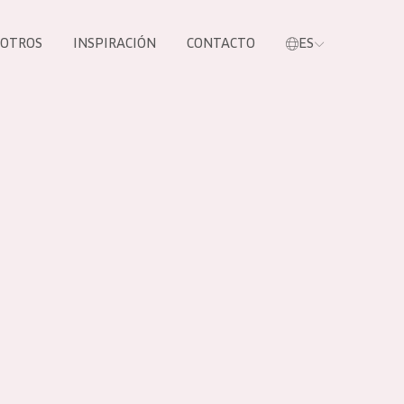
SOTROS
INSPIRACIÓN
CONTACTO
ES
tros productos
S NUESTROS
UCTOS