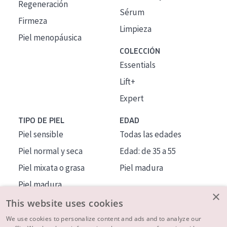
Regeneración
Sérum
Firmeza
Limpieza
Piel menopáusica
COLECCIÓN
Essentials
Lift+
Expert
TIPO DE PIEL
EDAD
Piel sensible
Todas las edades
Piel normal y seca
Edad: de 35 a 55
Piel mixata o grasa
Piel madura
Piel madura
×
Piel expuesta al sol
This website uses cookies
Piel menopáusica
We use cookies to personalize content and ads and to analyze our