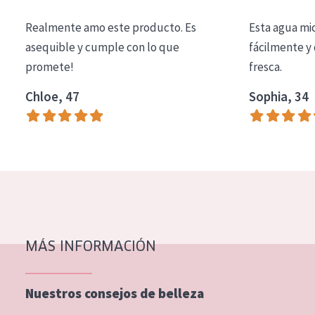
COLECCIÓN
Realmente amo este producto. Es
Esta agua mi
Essentials
asequible y cumple con lo que
fácilmente y 
promete!
fresca.
Lift+
Expert
Chloe, 47
Sophia, 34
TIPO DE PIEL
Piel sensible
Piel normal y seca
Piel mixata o grasa
Piel madura
MÁS INFORMACIÓN
Piel expuesta al sol
Piel menopáusica
Nuestros consejos de belleza