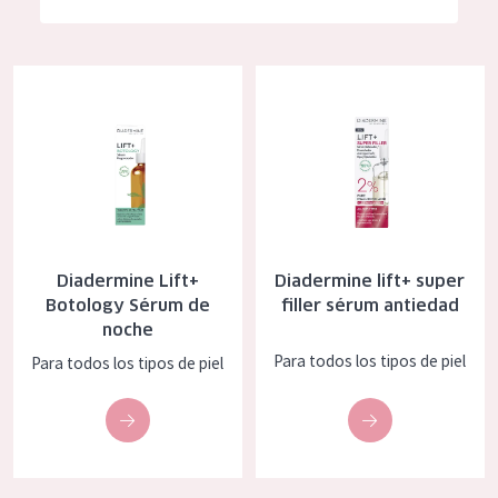
Hidratación y luminosidad
German
Reducción de arrugas
Spanish
Diadermine Lift+ Botology Sérum de noche
Diadermine lift+ super filler sé
Regeneración
Greek
Firmeza
Piel menopáusica
TIPO DE PRODUCTO
Diadermine Lift+
Diadermine lift+ super
Crema de día
Botology Sérum de
filler sérum antiedad
noche
Crema de noche
Para todos los tipos de piel
Para todos los tipos de piel
Crema de ojos
Sérum
Limpieza