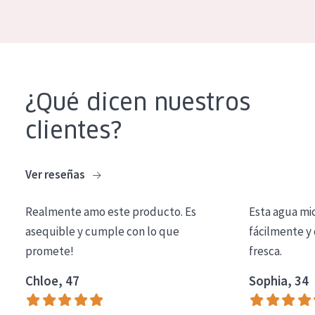
COLECCIÓN
Essentials
Lift+
Expert
¿Qué dicen nuestros
clientes?
TIPO DE PIEL
Piel sensible
Ver reseñas
Piel normal y seca
Realmente amo este producto. Es
Esta agua mi
Piel mixata o grasa
asequible y cumple con lo que
fácilmente y 
Piel madura
promete!
fresca.
Piel expuesta al sol
Chloe, 47
Sophia, 34
Piel menopáusica