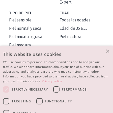
Expert
TIPO DE PIEL
EDAD
Piel sensible
Todas las edades
Piel normal y seca
Edad: de 35 a 55
Piel mixata o grasa
Piel madura
Piel madura
×
Piel expuesta al sol
This website uses cookies
Piel menopáusica
We use cookies to personalize content and ads and to analyze our
traffic. We also share information about your use of our site with our
advertising and analytics partners who may combine it with other
MÁS SOBRE NOSOTROS
information you have provided to them or that they have collected from
your use of their services.
Privacy Policy
INSPIRACIÓN
STRICTLY NECESSARY
PERFORMANCE
CONTACTO
TARGETING
FUNCTIONALITY
© 2023 - 2026 Diadermine
Condiciones
Política de Privacidad
contacto
CONFIGURACIÓN DE COOKIES