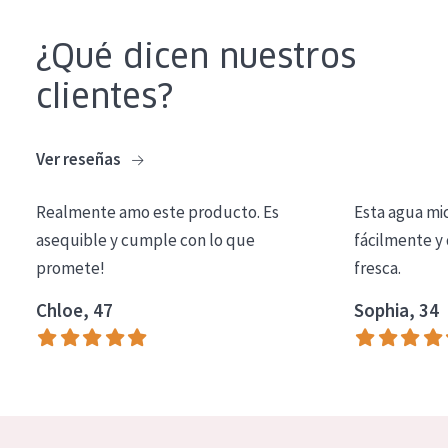
COLECCIÓN
¿Qué dicen nuestros
Essentials
clientes?
Lift+
Expert
Ver reseñas
TIPO DE PIEL
Realmente amo este producto. Es
Esta agua mi
Piel sensible
asequible y cumple con lo que
fácilmente y 
Piel normal y seca
promete!
fresca.
Piel mixata o grasa
Chloe, 47
Sophia, 34
Piel madura
Piel expuesta al sol
Piel menopáusica