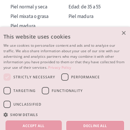
Piel normal y seca
Edad: de 35 a 55
Piel mixata o grasa
Piel madura
Piel madura
×
Piel expuesta al sol
This website uses cookies
Piel menopáusica
We use cookies to personalize content and ads and to analyze our
traffic. We also share information about your use of our site with our
advertising and analytics partners who may combine it with other
MÁS SOBRE NOSOTROS
information you have provided to them or that they have collected from
your use of their services.
Privacy Policy
INSPIRACIÓN
STRICTLY NECESSARY
PERFORMANCE
CONTACTO
TARGETING
FUNCTIONALITY
© 2023 - 2026 Diadermine
Condiciones
Política de Privacidad
contacto
CONFIGURACIÓN DE COOKIES
UNCLASSIFIED
SHOW DETAILS
NUESTROS PRODUCTOS
ACCEPT ALL
DECLINE ALL