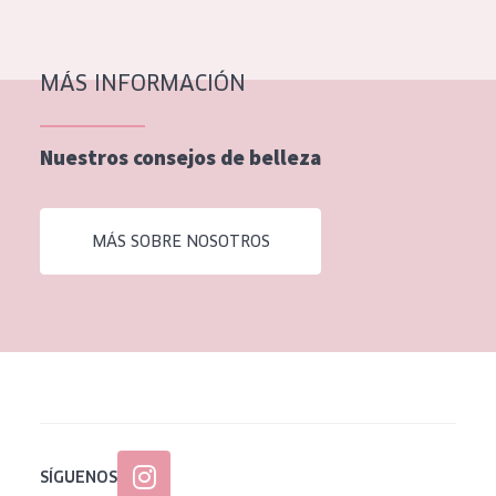
EDAD
Todas las edades
MÁS INFORMACIÓN
Edad: de 35 a 55
Piel madura
Nuestros consejos de belleza
MÁS SOBRE NOSOTROS
SÍGUENOS