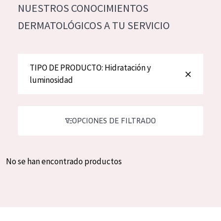
NUESTROS CONOCIMIENTOS
Hidratación y luminosidad
German
DERMATOLÓGICOS A TU SERVICIO
Reducción de arrugas
Spanish
Regeneración
Greek
Firmeza
TIPO DE PRODUCTO: Hidratación y
luminosidad
Piel menopáusica
TIPO DE PRODUCTO
OPCIONES DE FILTRADO
Crema de día
Crema de noche
No se han encontrado productos
Crema de ojos
Sérum
Limpieza