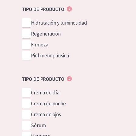
Piel normal y s
German
TIPO DE PRODUCTO
Piel mixata o g
Spanish
Hidratación y luminosidad
Piel madura
Greek
Regeneración
Piel expuesta a
Firmeza
Piel menopáus
Piel menopáusica
NUESTROS P
TIPO DE PRODUCTO
Crema de día
Crema de noche
Crema de ojos
Sérum