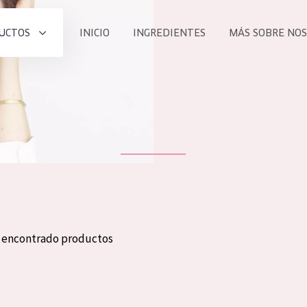
UCTOS
INICIO
INGREDIENTES
MÁS SOBRE NO
todos nues
UCTO
COLECCIÓN
Essentials
he
Lift+
Expert
n encontrado productos
TODO
EDAD
PROD
Todas las edades