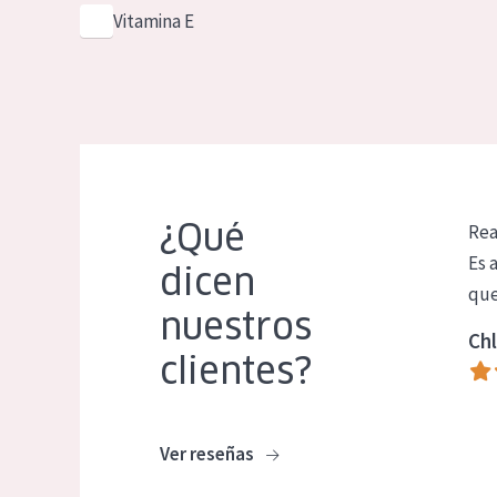
Vitamina E
¿Qué
Rea
Es 
dicen
que
nuestros
Chl
clientes?
Ver reseñas