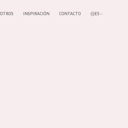
SOTROS
INSPIRACIÓN
CONTACTO
ES
tros productos
S NUESTROS
UCTOS