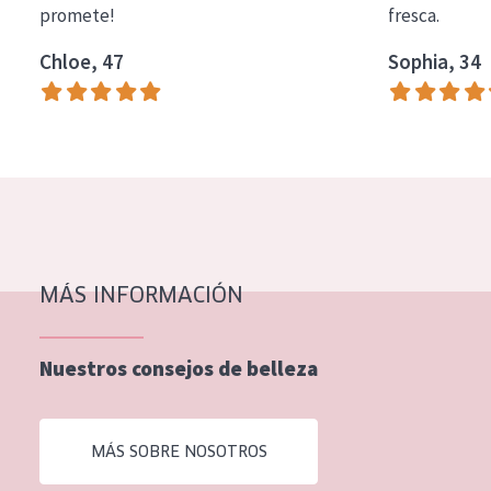
promete!
fresca.
COLECCIÓN
Chloe, 47
Sophia, 34
Essentials
Lift+
Expert
TIPO DE PIEL
Piel sensible
Piel normal y seca
MÁS INFORMACIÓN
Piel mixata o grasa
Nuestros consejos de belleza
Piel madura
Piel expuesta al sol
MÁS SOBRE NOSOTROS
Piel menopáusica