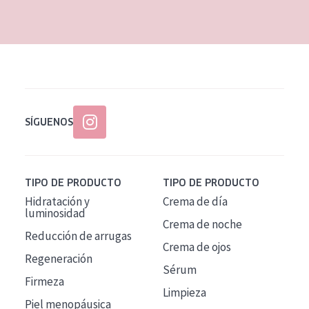
EDAD
Todas las edades
Edad: de 35 a 55
Piel madura
SÍGUENOS
TIPO DE PRODUCTO
TIPO DE PRODUCTO
Hidratación y
Crema de día
luminosidad
Crema de noche
Reducción de arrugas
Crema de ojos
Regeneración
Sérum
Firmeza
Limpieza
Piel menopáusica