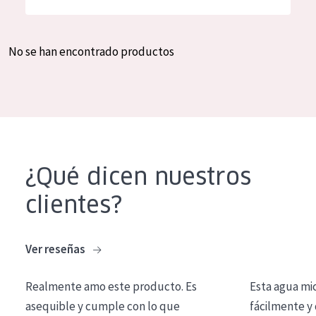
Hidratación y luminosidad
German
Reducción de arrugas
Spanish
No se han encontrado productos
Regeneración
Greek
Firmeza
Piel menopáusica
TIPO DE PRODUCTO
¿Qué dicen nuestros
Crema de día
clientes?
Crema de noche
Crema de ojos
Ver reseñas
Sérum
Realmente amo este producto. Es
Esta agua mi
Limpieza
asequible y cumple con lo que
fácilmente y 