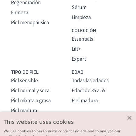
Regeneración
Sérum
Firmeza
Limpieza
Piel menopáusica
COLECCIÓN
Essentials
Lift+
Expert
TIPO DE PIEL
EDAD
Piel sensible
Todas las edades
Piel normal y seca
Edad: de 35 a 55
Piel mixata o grasa
Piel madura
Piel madura
×
Piel expuesta al sol
This website uses cookies
Piel menopáusica
We use cookies to personalize content and ads and to analyze our