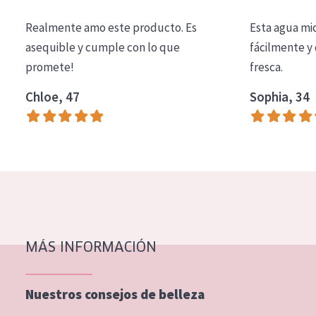
COLECCIÓN
Realmente amo este producto. Es
Esta agua mi
Essentials
asequible y cumple con lo que
fácilmente y 
promete!
fresca.
Lift+
Expert
Chloe, 47
Sophia, 34
TIPO DE PIEL
Piel sensible
Piel normal y seca
Piel mixata o grasa
Piel madura
MÁS INFORMACIÓN
Piel expuesta al sol
Piel menopáusica
Nuestros consejos de belleza