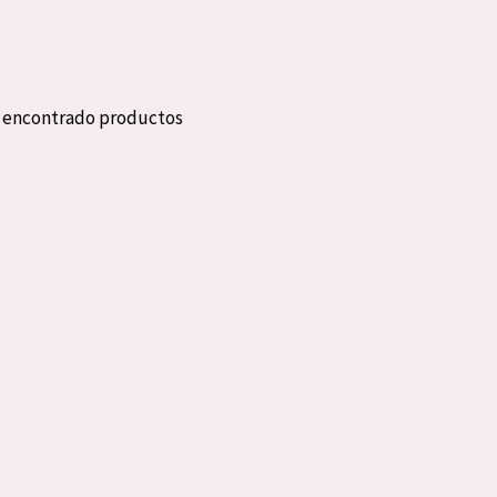
eca
Edad: de 35 a 55
rasa
Piel madura
n encontrado productos
l sol
ica
RODUCTOS