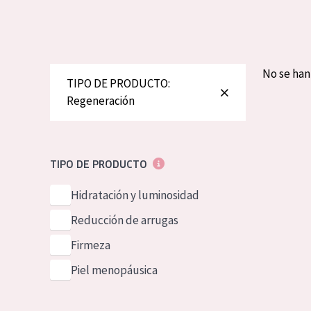
Piel normal y s
German
Piel mixata o g
Spanish
Piel madura
Greek
No se ha
TIPO DE PRODUCTO:
Piel expuesta a
Regeneración
Piel menopáus
NUESTROS P
TIPO DE PRODUCTO
Hidratación y luminosidad
Reducción de arrugas
Firmeza
Piel menopáusica