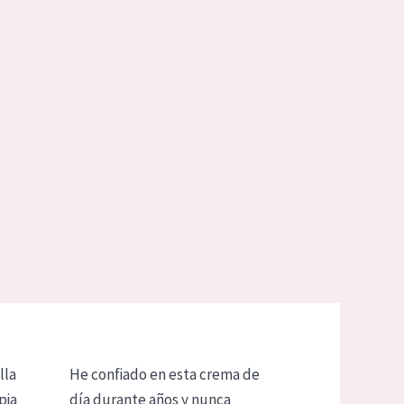
lla
He confiado en esta crema de
pia
día durante años y nunca