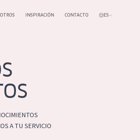
SOTROS
INSPIRACIÓN
CONTACTO
ES
tros productos
OS
TOS
NOCIMIENTOS
S NUESTROS
S A TU SERVICIO
UCTOS