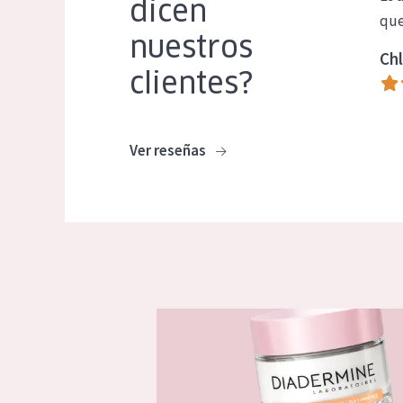
dicen
que
nuestros
Chl
clientes?
Ver reseñas