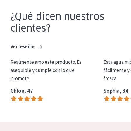
COLECCIÓN
¿Qué dicen nuestros
Essentials
clientes?
Lift+
Expert
Ver reseñas
TIPO DE PIEL
Realmente amo este producto. Es
Esta agua mi
Piel sensible
asequible y cumple con lo que
fácilmente y 
Piel normal y seca
promete!
fresca.
Piel mixata o grasa
Chloe, 47
Sophia, 34
Piel madura
Piel expuesta al sol
Piel menopáusica