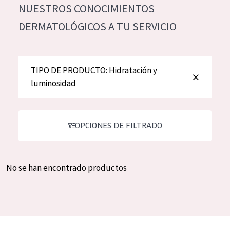
NUESTROS CONOCIMIENTOS
Hidratación y luminosidad
German
DERMATOLÓGICOS A TU SERVICIO
Reducción de arrugas
Spanish
Regeneración
Greek
Firmeza
TIPO DE PRODUCTO: Hidratación y
luminosidad
Piel menopáusica
TIPO DE PRODUCTO
OPCIONES DE FILTRADO
Crema de día
Crema de noche
No se han encontrado productos
Crema de ojos
Sérum
Limpieza