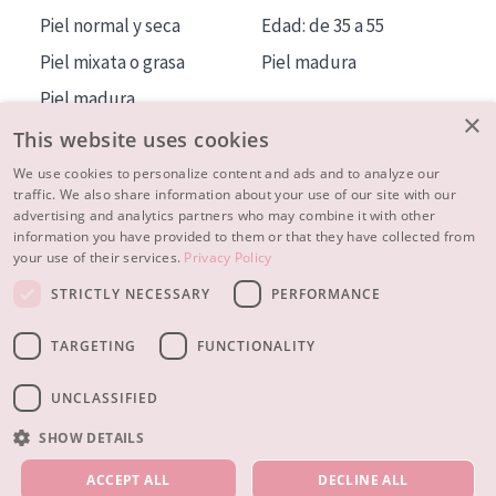
Piel normal y seca
Edad: de 35 a 55
Piel mixata o grasa
Piel madura
Piel madura
×
Piel expuesta al sol
This website uses cookies
Piel menopáusica
We use cookies to personalize content and ads and to analyze our
traffic. We also share information about your use of our site with our
advertising and analytics partners who may combine it with other
MÁS SOBRE NOSOTROS
information you have provided to them or that they have collected from
your use of their services.
Privacy Policy
INSPIRACIÓN
STRICTLY NECESSARY
PERFORMANCE
CONTACTO
TARGETING
FUNCTIONALITY
© 2023 - 2026 Diadermine
Condiciones
Política de Privacidad
contacto
CONFIGURACIÓN DE COOKIES
UNCLASSIFIED
SHOW DETAILS
NUESTROS PRODUCTOS
ACCEPT ALL
DECLINE ALL