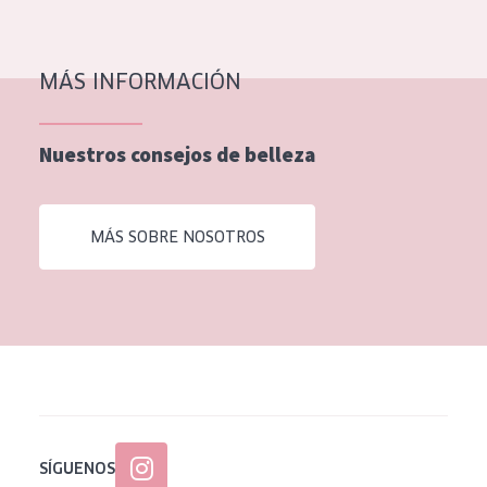
EDAD
Todas las edades
MÁS INFORMACIÓN
Edad: de 35 a 55
Piel madura
Nuestros consejos de belleza
MÁS SOBRE NOSOTROS
SÍGUENOS