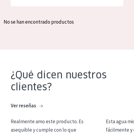
Hidratación y luminosidad
German
Reducción de arrugas
Spanish
No se han encontrado productos
Regeneración
Greek
Firmeza
Piel menopáusica
TIPO DE PRODUCTO
¿Qué dicen nuestros
Crema de día
clientes?
Crema de noche
Crema de ojos
Ver reseñas
Sérum
Realmente amo este producto. Es
Esta agua mi
Limpieza
asequible y cumple con lo que
fácilmente y 