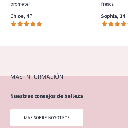
promete!
fresca.
COLECCIÓN
Chloe, 47
Sophia, 34
Essentials
Lift+
Expert
TIPO DE PIEL
Piel sensible
Piel normal y seca
MÁS INFORMACIÓN
Piel mixata o grasa
Nuestros consejos de belleza
Piel madura
Piel expuesta al sol
MÁS SOBRE NOSOTROS
Piel menopáusica