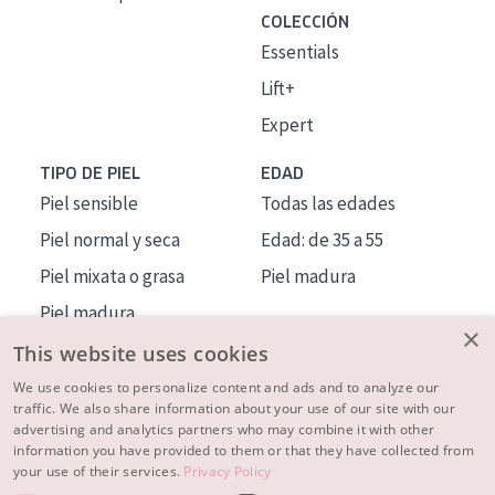
COLECCIÓN
Essentials
Lift+
Expert
TIPO DE PIEL
EDAD
Piel sensible
Todas las edades
Piel normal y seca
Edad: de 35 a 55
Piel mixata o grasa
Piel madura
Piel madura
×
Piel expuesta al sol
This website uses cookies
Piel menopáusica
We use cookies to personalize content and ads and to analyze our
traffic. We also share information about your use of our site with our
advertising and analytics partners who may combine it with other
MÁS SOBRE NOSOTROS
information you have provided to them or that they have collected from
your use of their services.
Privacy Policy
INSPIRACIÓN