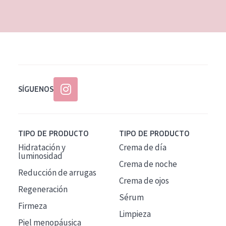
EDAD
Todas las edades
Edad: de 35 a 55
Piel madura
SÍGUENOS
TIPO DE PRODUCTO
TIPO DE PRODUCTO
Hidratación y
Crema de día
luminosidad
Crema de noche
Reducción de arrugas
Crema de ojos
Regeneración
Sérum
Firmeza
Limpieza
Piel menopáusica