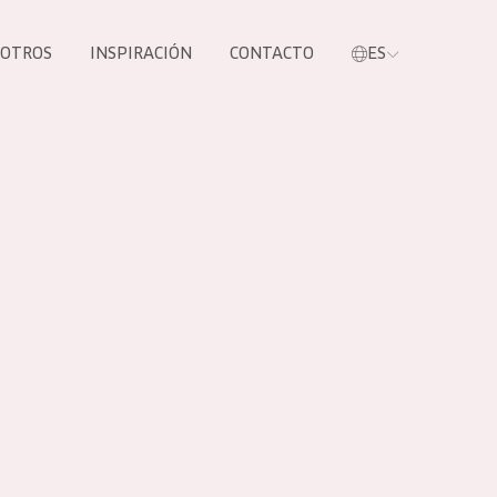
SOTROS
INSPIRACIÓN
CONTACTO
ES
tros productos
S NUESTROS
UCTOS