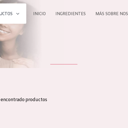
UCTOS
INICIO
INGREDIENTES
MÁS SOBRE NO
todos nues
UCTO
COLECCIÓN
Essentials
he
Lift+
Expert
n encontrado productos
TODO
EDAD
PROD
Todas las edades