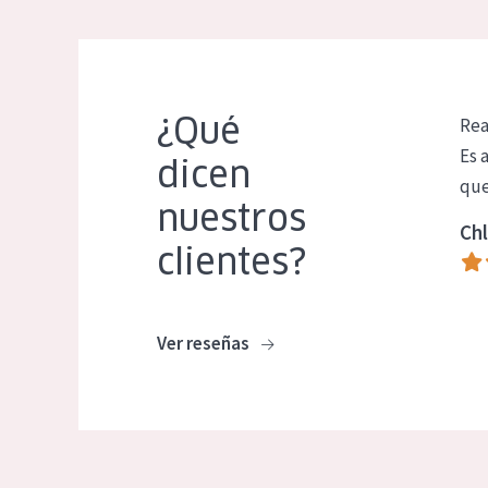
¿Qué
Rea
Es 
dicen
que
nuestros
Chl
clientes?
Ver reseñas