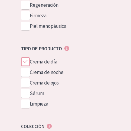
Piel normal y s
Regeneración
German
Piel mixata o g
Firmeza
Spanish
Piel madura
Piel menopáusica
Greek
Piel expuesta a
Piel menopáus
TIPO DE PRODUCTO
Crema de día
NUESTROS P
Crema de noche
Crema de ojos
Sérum
Limpieza
COLECCIÓN