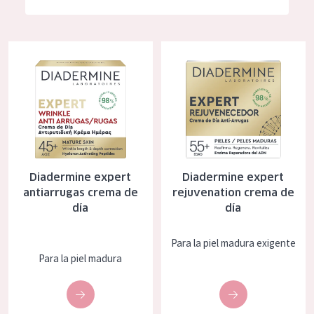
Hidratación y luminosidad
German
Reducción de arrugas
Spanish
Diadermine expert antiarrugas crema de día
Diadermine expert rejuvenation
Regeneración
Greek
Firmeza
Piel menopáusica
TIPO DE PRODUCTO
Diadermine expert
Diadermine expert
Crema de día
antiarrugas crema de
rejuvenation crema de
día
día
Crema de noche
Crema de ojos
Para la piel madura exigente
Para la piel madura
Sérum
Limpieza