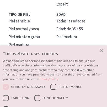
Expert
TIPO DE PIEL
EDAD
Piel sensible
Todas las edades
Piel normal y seca
Edad: de 35 a 55
Piel mixata o grasa
Piel madura
Piel madura
×
Piel expuesta al sol
This website uses cookies
Piel menopáusica
We use cookies to personalize content and ads and to analyze our
traffic. We also share information about your use of our site with our
advertising and analytics partners who may combine it with other
MÁS SOBRE NOSOTROS
information you have provided to them or that they have collected from
your use of their services.
Privacy Policy
INSPIRACIÓN
STRICTLY NECESSARY
PERFORMANCE
CONTACTO
TARGETING
FUNCTIONALITY
© 2023 - 2026 Diadermine
Condiciones
Política de Privacidad
contacto
CONFIGURACIÓN DE COOKIES