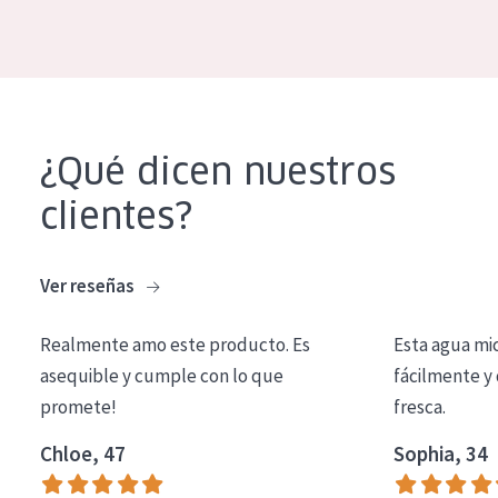
EDAD
Todas las edades
Edad: de 35 a 55
Piel madura
¿Qué dicen nuestros
clientes?
Ver reseñas
Realmente amo este producto. Es
Esta agua mi
asequible y cumple con lo que
fácilmente y 
promete!
fresca.
Chloe, 47
Sophia, 34