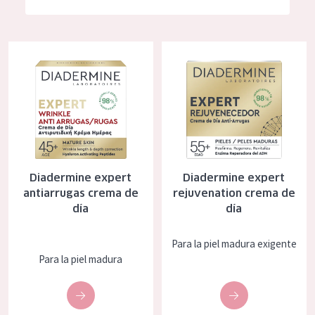
Hidratación y luminosidad
German
Reducción de arrugas
Spanish
Diadermine expert antiarrugas crema de día
Diadermine expert rejuvenation
Regeneración
Greek
Firmeza
Piel menopáusica
TIPO DE PRODUCTO
Diadermine expert
Diadermine expert
Crema de día
antiarrugas crema de
rejuvenation crema de
día
día
Crema de noche
Crema de ojos
Para la piel madura exigente
Para la piel madura
Sérum
Limpieza