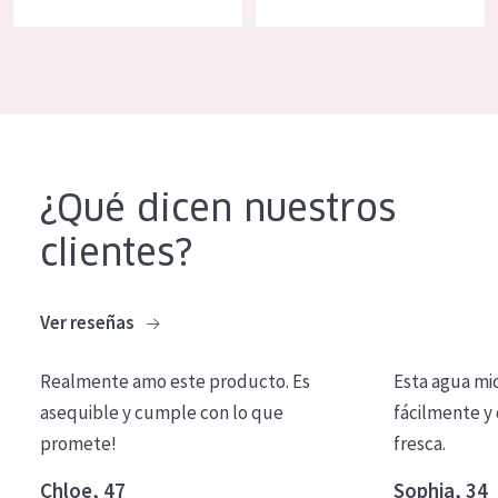
COLECCIÓN
Essentials
Lift+
Expert
¿Qué dicen nuestros
TIPO DE PIEL
clientes?
Piel sensible
Piel normal y seca
Ver reseñas
Piel mixata o grasa
Piel madura
Realmente amo este producto. Es
Esta agua mi
asequible y cumple con lo que
fácilmente y 
Piel expuesta al sol
promete!
fresca.
Piel menopáusica
Chloe, 47
Sophia, 34