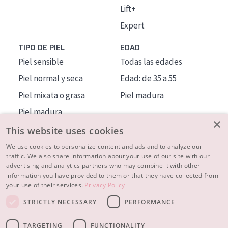
Lift+
Expert
TIPO DE PIEL
EDAD
Piel sensible
Todas las edades
Piel normal y seca
Edad: de 35 a 55
Piel mixata o grasa
Piel madura
Piel madura
×
Piel expuesta al sol
This website uses cookies
Piel menopáusica
We use cookies to personalize content and ads and to analyze our
traffic. We also share information about your use of our site with our
advertising and analytics partners who may combine it with other
MÁS SOBRE NOSOTROS
information you have provided to them or that they have collected from
your use of their services.
Privacy Policy
INSPIRACIÓN
STRICTLY NECESSARY
PERFORMANCE
CONTACTO
TARGETING
FUNCTIONALITY