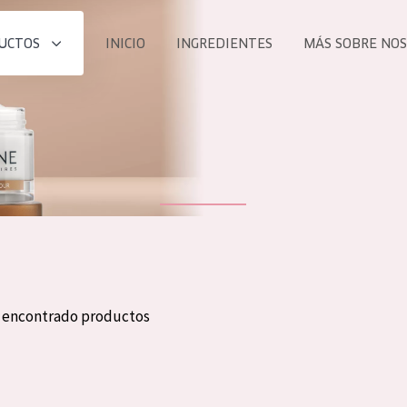
UCTOS
INICIO
INGREDIENTES
MÁS SOBRE NO
todos nues
UCTO
COLECCIÓN
Essentials
he
Lift+
Expert
n encontrado productos
TODO
EDAD
PROD
Todas las edades