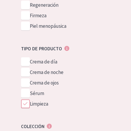
Piel normal y s
Regeneración
German
Piel mixata o g
Firmeza
Spanish
Piel madura
Piel menopáusica
Greek
Piel expuesta a
Piel menopáus
TIPO DE PRODUCTO
Crema de día
NUESTROS P
Crema de noche
Crema de ojos
Sérum
Limpieza
COLECCIÓN