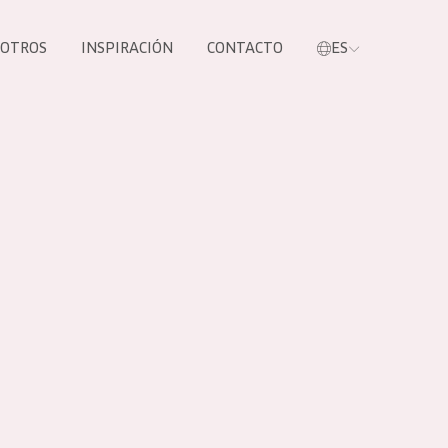
SOTROS
INSPIRACIÓN
CONTACTO
ES
tros productos
S NUESTROS
UCTOS