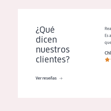
¿Qué
Rea
Es 
dicen
que
nuestros
Chl
clientes?
Ver reseñas