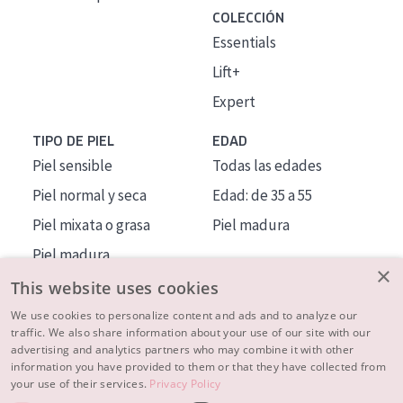
COLECCIÓN
Essentials
Lift+
Expert
TIPO DE PIEL
EDAD
Piel sensible
Todas las edades
Piel normal y seca
Edad: de 35 a 55
Piel mixata o grasa
Piel madura
Piel madura
×
Piel expuesta al sol
This website uses cookies
Piel menopáusica
We use cookies to personalize content and ads and to analyze our
traffic. We also share information about your use of our site with our
advertising and analytics partners who may combine it with other
MÁS SOBRE NOSOTROS
information you have provided to them or that they have collected from
your use of their services.
Privacy Policy
INSPIRACIÓN