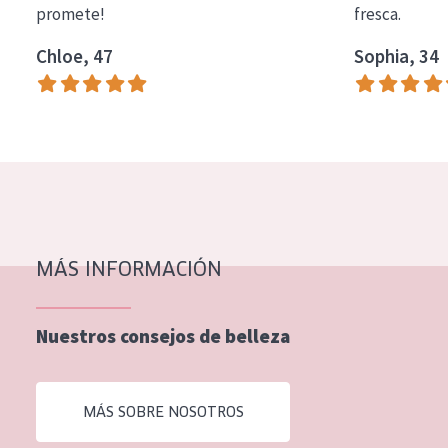
promete!
fresca.
COLECCIÓN
Chloe, 47
Sophia, 34
Essentials
Lift+
Expert
TIPO DE PIEL
Piel sensible
Piel normal y seca
MÁS INFORMACIÓN
Piel mixata o grasa
Nuestros consejos de belleza
Piel madura
Piel expuesta al sol
MÁS SOBRE NOSOTROS
Piel menopáusica