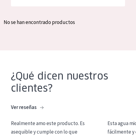
Hidratación y luminosidad
German
Reducción de arrugas
Spanish
No se han encontrado productos
Regeneración
Greek
Firmeza
Piel menopáusica
TIPO DE PRODUCTO
¿Qué dicen nuestros
Crema de día
clientes?
Crema de noche
Crema de ojos
Ver reseñas
Sérum
Realmente amo este producto. Es
Esta agua mi
Limpieza
asequible y cumple con lo que
fácilmente y 