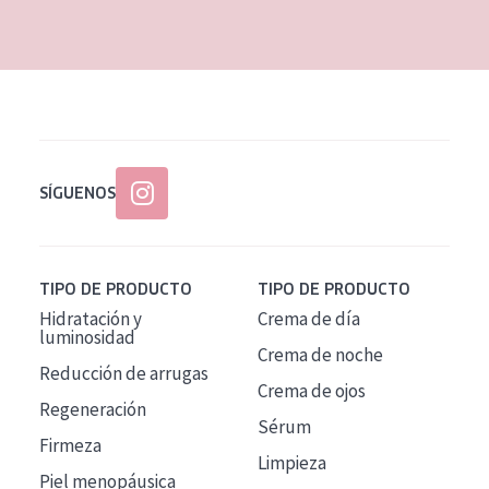
EDAD
Todas las edades
Edad: de 35 a 55
Piel madura
SÍGUENOS
TIPO DE PRODUCTO
TIPO DE PRODUCTO
Hidratación y
Crema de día
luminosidad
Crema de noche
Reducción de arrugas
Crema de ojos
Regeneración
Sérum
Firmeza
Limpieza
Piel menopáusica