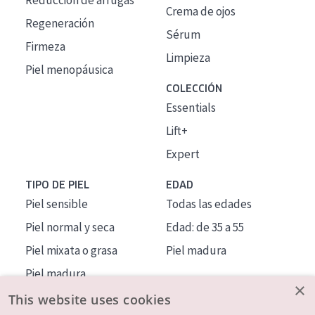
Reducción de arrugas
Crema de ojos
Regeneración
Sérum
Firmeza
Limpieza
Piel menopáusica
COLECCIÓN
Essentials
Lift+
Expert
TIPO DE PIEL
EDAD
Piel sensible
Todas las edades
Piel normal y seca
Edad: de 35 a 55
Piel mixata o grasa
Piel madura
Piel madura
×
Piel expuesta al sol
This website uses cookies