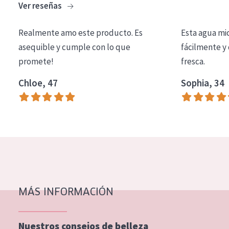
Ver reseñas
COLECCIÓN
Essentials
Realmente amo este producto. Es
Esta agua mi
asequible y cumple con lo que
fácilmente y 
Lift+
promete!
fresca.
Expert
Chloe, 47
Sophia, 34
TIPO DE PIEL
Piel sensible
Piel normal y seca
Piel mixata o grasa
Piel madura
MÁS INFORMACIÓN
Piel expuesta al sol
Piel menopáusica
Nuestros consejos de belleza