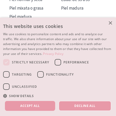
Piel mixata o grasa
Piel madura
Piel madura
×
Piel expuesta al sol
This website uses cookies
Piel menopáusica
We use cookies to personalize content and ads and to analyze our
traffic. We also share information about your use of our site with our
advertising and analytics partners who may combine it with other
MÁS SOBRE NOSOTROS
information you have provided to them or that they have collected from
your use of their services.
Privacy Policy
INSPIRACIÓN
STRICTLY NECESSARY
PERFORMANCE
CONTACTO
TARGETING
FUNCTIONALITY
© 2023 - 2026 Diadermine
Condiciones
Política de Privacidad
contacto
CONFIGURACIÓN DE COOKIES
UNCLASSIFIED
SHOW DETAILS
NUESTROS PRODUCTOS
ACCEPT ALL
DECLINE ALL