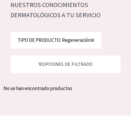
NUESTROS CONOCIMIENTOS
Hidratación y luminosidad
German
DERMATOLÓGICOS A TU SERVICIO
Reducción de arrugas
Spanish
Regeneración
Greek
Firmeza
TIPO DE PRODUCTO: Regeneración
Piel menopáusica
OPCIONES DE FILTRADO
TIPO DE PRODUCTO
Crema de día
No se han encontrado productos
Crema de noche
Crema de ojos
Sérum
Limpieza