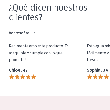
COLECCIÓN
¿Qué dicen nuestros
Essentials
clientes?
Lift+
Ver reseñas
Expert
Realmente amo este producto. Es
Esta agua mi
TIPO DE PIEL
asequible y cumple con lo que
fácilmente y 
Piel sensible
promete!
fresca.
Piel normal y seca
Chloe, 47
Sophia, 34
Piel mixata o grasa
Piel madura
Piel expuesta al sol
Piel menopáusica