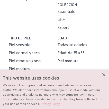
COLECCIÓN
Essentials
Lift+
Expert
TIPO DE PIEL
EDAD
Piel sensible
Todas las edades
Piel normal y seca
Edad: de 35 a 55
Piel mixata o grasa
Piel madura
Piel madura
×
Piel expuesta al sol
This website uses cookies
Piel menopáusica
We use cookies to personalize content and ads and to analyze our
traffic. We also share information about your use of our site with our
advertising and analytics partners who may combine it with other
MÁS SOBRE NOSOTROS
information you have provided to them or that they have collected from
your use of their services.
Privacy Policy
INSPIRACIÓN