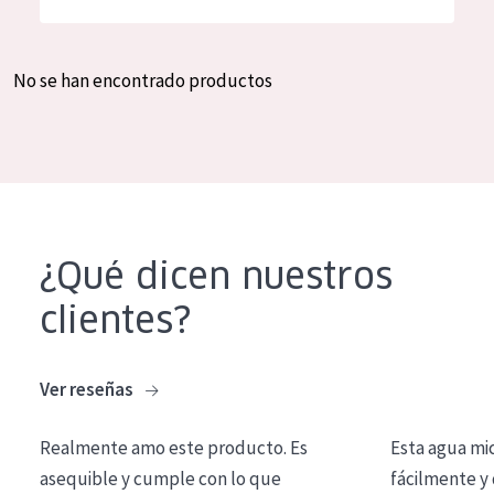
Hidratación y luminosidad
German
Reducción de arrugas
Spanish
No se han encontrado productos
Regeneración
Greek
Firmeza
Piel menopáusica
TIPO DE PRODUCTO
¿Qué dicen nuestros
Crema de día
clientes?
Crema de noche
Crema de ojos
Ver reseñas
Sérum
Realmente amo este producto. Es
Esta agua mi
Limpieza
asequible y cumple con lo que
fácilmente y 