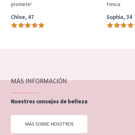
promete!
fresca.
COLECCIÓN
Chloe, 47
Sophia, 34
Essentials
Lift+
Expert
TIPO DE PIEL
Piel sensible
Piel normal y seca
MÁS INFORMACIÓN
Piel mixata o grasa
Nuestros consejos de belleza
Piel madura
Piel expuesta al sol
MÁS SOBRE NOSOTROS
Piel menopáusica