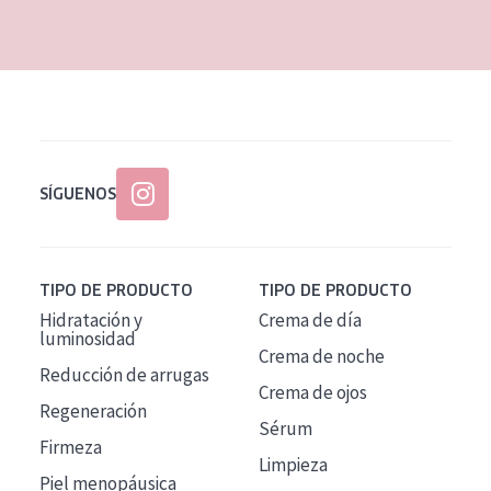
EDAD
Todas las edades
Edad: de 35 a 55
Piel madura
SÍGUENOS
TIPO DE PRODUCTO
TIPO DE PRODUCTO
Hidratación y
Crema de día
luminosidad
Crema de noche
Reducción de arrugas
Crema de ojos
Regeneración
Sérum
Firmeza
Limpieza
Piel menopáusica