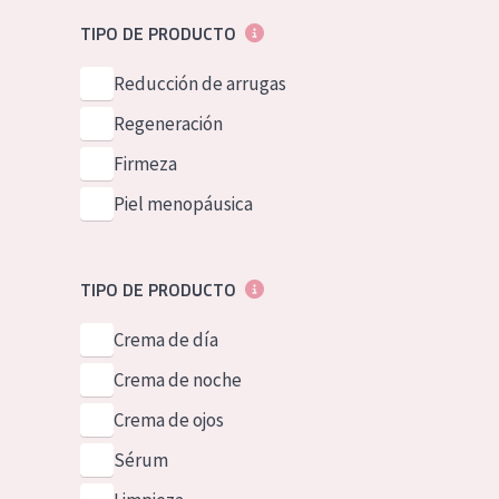
Piel normal y s
German
TIPO DE PRODUCTO
Piel mixata o g
Spanish
Reducción de arrugas
Piel madura
Greek
Regeneración
Piel expuesta a
Firmeza
Piel menopáus
Piel menopáusica
NUESTROS P
TIPO DE PRODUCTO
Crema de día
Crema de noche
Crema de ojos
Sérum