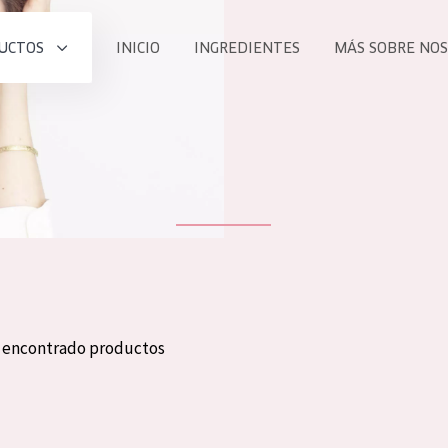
UCTOS
INICIO
INGREDIENTES
MÁS SOBRE NO
todos nues
UCTO
COLECCIÓN
Essentials
he
Lift+
Expert
n encontrado productos
TODO
EDAD
PROD
Todas las edades