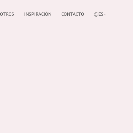
SOTROS
INSPIRACIÓN
CONTACTO
ES
tros productos
S NUESTROS
UCTOS