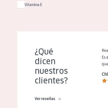
Vitamina E
¿Qué
Rea
Es 
dicen
que
nuestros
Chl
clientes?
Ver reseñas