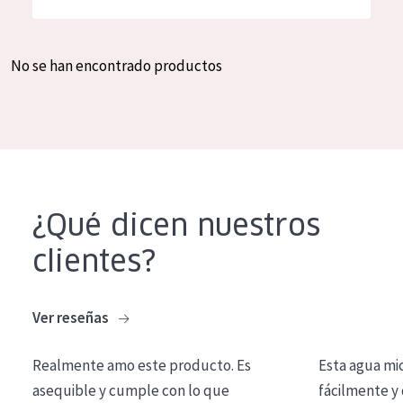
Hidratación y luminosidad
German
Reducción de arrugas
Spanish
No se han encontrado productos
Regeneración
Greek
Firmeza
Piel menopáusica
TIPO DE PRODUCTO
¿Qué dicen nuestros
Crema de día
clientes?
Crema de noche
Crema de ojos
Ver reseñas
Sérum
Realmente amo este producto. Es
Esta agua mi
Limpieza
asequible y cumple con lo que
fácilmente y 