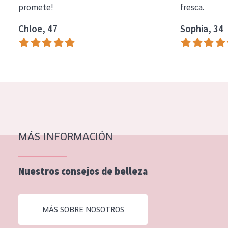
promete!
fresca.
COLECCIÓN
Chloe, 47
Sophia, 34
Essentials
Lift+
Expert
TIPO DE PIEL
Piel sensible
Piel normal y seca
MÁS INFORMACIÓN
Piel mixata o grasa
Nuestros consejos de belleza
Piel madura
Piel expuesta al sol
MÁS SOBRE NOSOTROS
Piel menopáusica