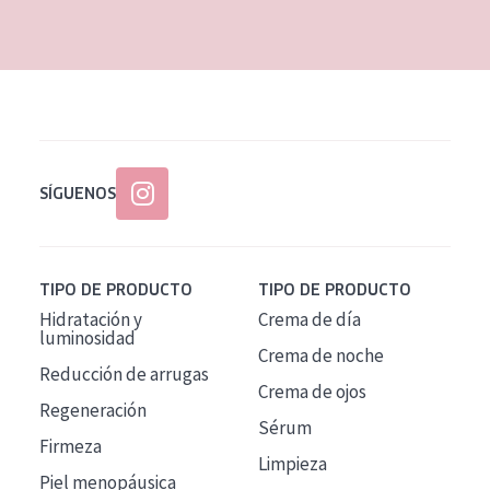
EDAD
Todas las edades
Edad: de 35 a 55
Piel madura
SÍGUENOS
TIPO DE PRODUCTO
TIPO DE PRODUCTO
Hidratación y
Crema de día
luminosidad
Crema de noche
Reducción de arrugas
Crema de ojos
Regeneración
Sérum
Firmeza
Limpieza
Piel menopáusica