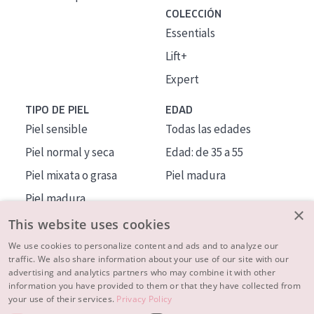
COLECCIÓN
Essentials
Lift+
Expert
TIPO DE PIEL
EDAD
Piel sensible
Todas las edades
Piel normal y seca
Edad: de 35 a 55
Piel mixata o grasa
Piel madura
Piel madura
×
Piel expuesta al sol
This website uses cookies
Piel menopáusica
We use cookies to personalize content and ads and to analyze our
traffic. We also share information about your use of our site with our
advertising and analytics partners who may combine it with other
MÁS SOBRE NOSOTROS
information you have provided to them or that they have collected from
your use of their services.
Privacy Policy
INSPIRACIÓN