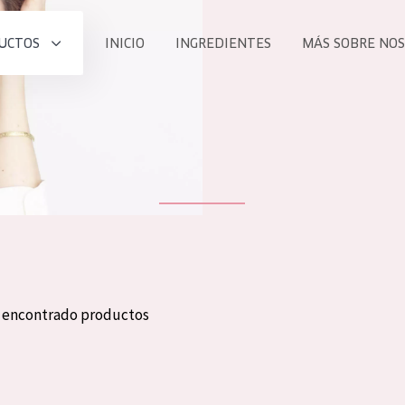
UCTOS
INICIO
INGREDIENTES
MÁS SOBRE NO
todos nues
UCTO
COLECCIÓN
Essentials
he
Lift+
Expert
n encontrado productos
TODO
EDAD
PROD
Todas las edades