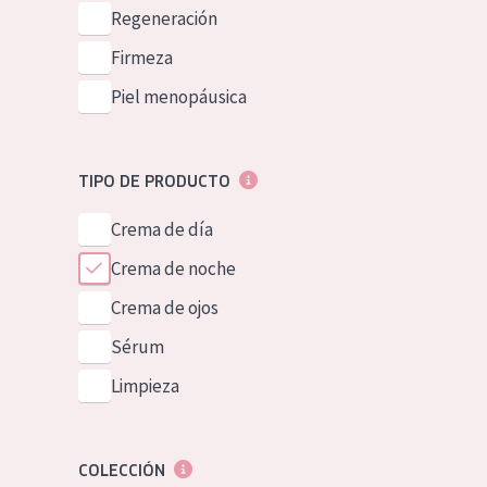
Piel normal y s
Regeneración
German
Piel mixata o g
Firmeza
Spanish
Piel madura
Piel menopáusica
Greek
Piel expuesta a
Piel menopáus
TIPO DE PRODUCTO
Crema de día
NUESTROS P
Crema de noche
Crema de ojos
Sérum
Limpieza
COLECCIÓN