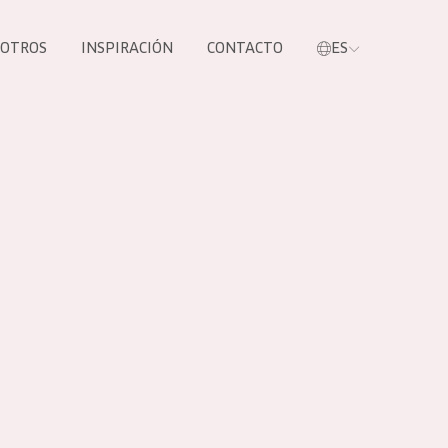
SOTROS
INSPIRACIÓN
CONTACTO
ES
tros productos
S NUESTROS
UCTOS