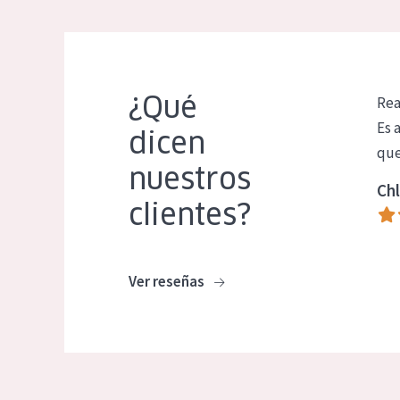
¿Qué
Rea
Es 
dicen
que
nuestros
Chl
clientes?
Ver reseñas