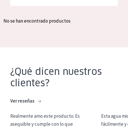
Hidratación y luminosidad
German
Reducción de arrugas
Spanish
No se han encontrado productos
Regeneración
Greek
Firmeza
Piel menopáusica
TIPO DE PRODUCTO
¿Qué dicen nuestros
Crema de día
clientes?
Crema de noche
Crema de ojos
Ver reseñas
Sérum
Realmente amo este producto. Es
Esta agua mi
Limpieza
asequible y cumple con lo que
fácilmente y 