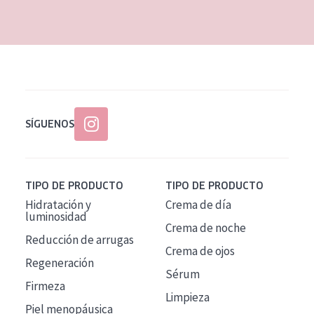
EDAD
Todas las edades
Edad: de 35 a 55
Piel madura
SÍGUENOS
TIPO DE PRODUCTO
TIPO DE PRODUCTO
Hidratación y
Crema de día
luminosidad
Crema de noche
Reducción de arrugas
Crema de ojos
Regeneración
Sérum
Firmeza
Limpieza
Piel menopáusica