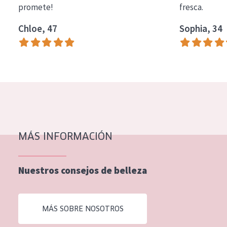
promete!
fresca.
COLECCIÓN
Chloe, 47
Sophia, 34
Essentials
Lift+
Expert
TIPO DE PIEL
Piel sensible
Piel normal y seca
MÁS INFORMACIÓN
Piel mixata o grasa
Nuestros consejos de belleza
Piel madura
Piel expuesta al sol
MÁS SOBRE NOSOTROS
Piel menopáusica