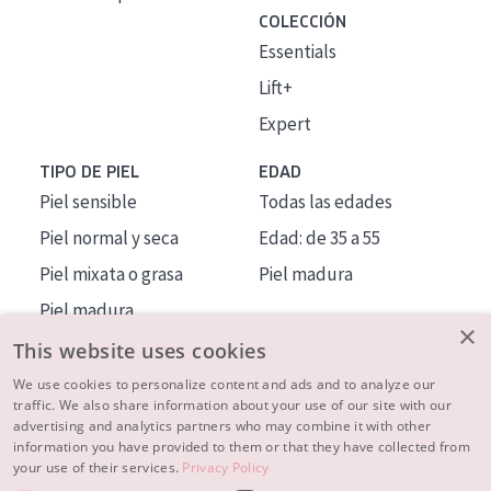
COLECCIÓN
Essentials
Lift+
Expert
TIPO DE PIEL
EDAD
Piel sensible
Todas las edades
Piel normal y seca
Edad: de 35 a 55
Piel mixata o grasa
Piel madura
Piel madura
×
Piel expuesta al sol
This website uses cookies
Piel menopáusica
We use cookies to personalize content and ads and to analyze our
traffic. We also share information about your use of our site with our
advertising and analytics partners who may combine it with other
MÁS SOBRE NOSOTROS
information you have provided to them or that they have collected from
your use of their services.
Privacy Policy
INSPIRACIÓN