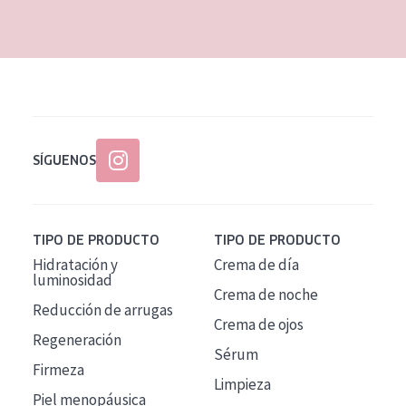
EDAD
Todas las edades
Edad: de 35 a 55
Piel madura
SÍGUENOS
TIPO DE PRODUCTO
TIPO DE PRODUCTO
Hidratación y
Crema de día
luminosidad
Crema de noche
Reducción de arrugas
Crema de ojos
Regeneración
Sérum
Firmeza
Limpieza
Piel menopáusica