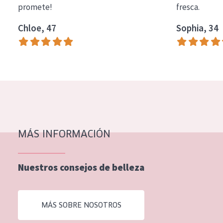
promete!
fresca.
COLECCIÓN
Chloe, 47
Sophia, 34
Essentials
Lift+
Expert
TIPO DE PIEL
Piel sensible
Piel normal y seca
MÁS INFORMACIÓN
Piel mixata o grasa
Nuestros consejos de belleza
Piel madura
Piel expuesta al sol
MÁS SOBRE NOSOTROS
Piel menopáusica