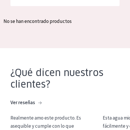
Hidratación y luminosidad
German
Reducción de arrugas
Spanish
No se han encontrado productos
Regeneración
Greek
Firmeza
Piel menopáusica
TIPO DE PRODUCTO
¿Qué dicen nuestros
Crema de día
clientes?
Crema de noche
Crema de ojos
Ver reseñas
Sérum
Realmente amo este producto. Es
Esta agua mi
Limpieza
asequible y cumple con lo que
fácilmente y 