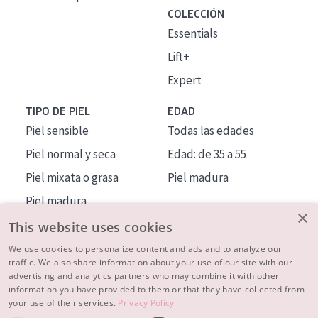
COLECCIÓN
Essentials
Lift+
Expert
TIPO DE PIEL
EDAD
Piel sensible
Todas las edades
Piel normal y seca
Edad: de 35 a 55
Piel mixata o grasa
Piel madura
Piel madura
×
Piel expuesta al sol
This website uses cookies
Piel menopáusica
We use cookies to personalize content and ads and to analyze our
traffic. We also share information about your use of our site with our
advertising and analytics partners who may combine it with other
MÁS SOBRE NOSOTROS
information you have provided to them or that they have collected from
your use of their services.
Privacy Policy
INSPIRACIÓN