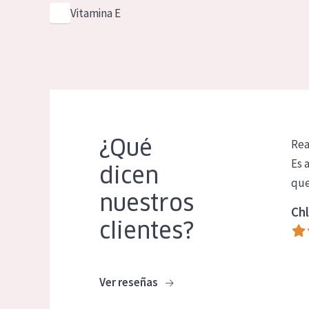
Vitamina E
¿Qué
Rea
Es 
dicen
que
nuestros
Chl
clientes?
Ver reseñas