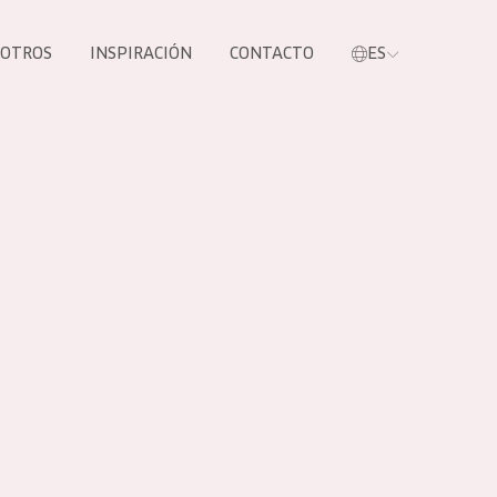
SOTROS
INSPIRACIÓN
CONTACTO
ES
tros productos
S NUESTROS
UCTOS