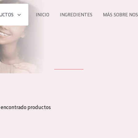
UCTOS
INICIO
INGREDIENTES
MÁS SOBRE NO
todos nues
UCTO
COLECCIÓN
Essentials
he
Lift+
Expert
n encontrado productos
TODO
EDAD
PROD
Todas las edades