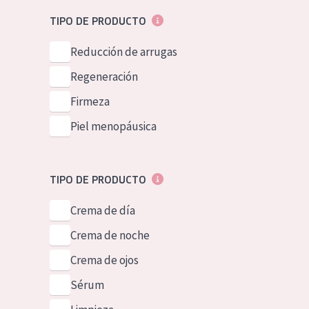
Piel normal y s
German
TIPO DE PRODUCTO
Piel mixata o g
Spanish
Reducción de arrugas
Piel madura
Greek
Regeneración
Piel expuesta a
Firmeza
Piel menopáus
Piel menopáusica
NUESTROS P
TIPO DE PRODUCTO
Crema de día
Crema de noche
Crema de ojos
Sérum