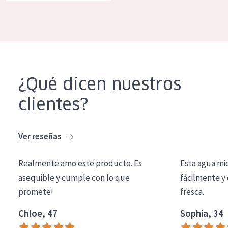
COLECCIÓN
Essentials
Lift+
Expert
¿Qué dicen nuestros
TIPO DE PIEL
clientes?
Piel sensible
Piel normal y seca
Ver reseñas
Piel mixata o grasa
Realmente amo este producto. Es
Esta agua mi
Piel madura
asequible y cumple con lo que
fácilmente y 
promete!
fresca.
Piel expuesta al sol
Piel menopáusica
Chloe, 47
Sophia, 34