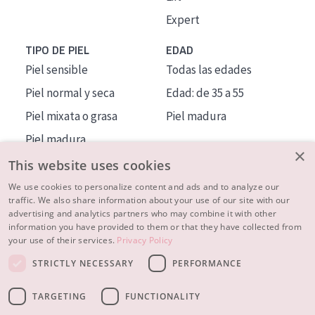
Expert
TIPO DE PIEL
EDAD
Piel sensible
Todas las edades
Piel normal y seca
Edad: de 35 a 55
Piel mixata o grasa
Piel madura
Piel madura
×
Piel expuesta al sol
This website uses cookies
Piel menopáusica
We use cookies to personalize content and ads and to analyze our
traffic. We also share information about your use of our site with our
advertising and analytics partners who may combine it with other
MÁS SOBRE NOSOTROS
information you have provided to them or that they have collected from
your use of their services.
Privacy Policy
INSPIRACIÓN
STRICTLY NECESSARY
PERFORMANCE
CONTACTO
TARGETING
FUNCTIONALITY
© 2023 - 2026 Diadermine
Condiciones
Política de Privacidad