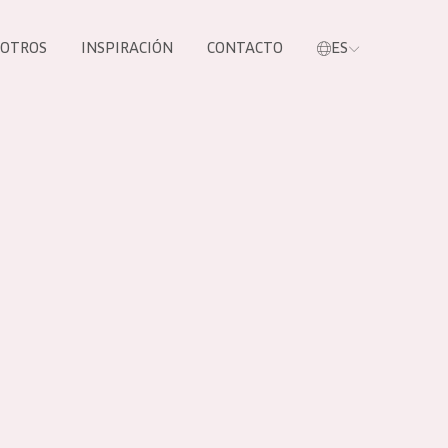
SOTROS
INSPIRACIÓN
CONTACTO
ES
tros productos
S NUESTROS
UCTOS