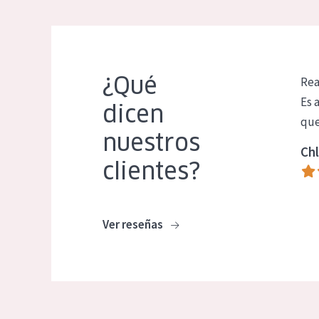
¿Qué
Rea
Es 
dicen
que
nuestros
Chl
clientes?
Ver reseñas