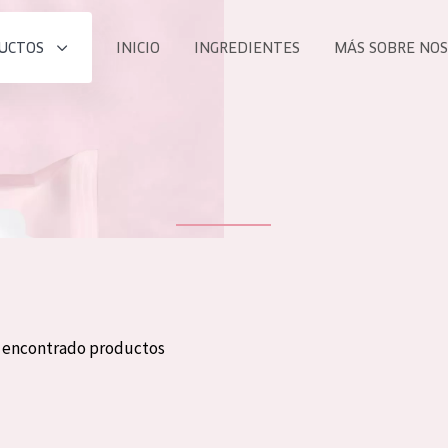
UCTOS
INICIO
INGREDIENTES
MÁS SOBRE NO
todos nues
UCTO
COLECCIÓN
Essentials
he
Lift+
Expert
n encontrado productos
TODO
EDAD
PROD
Todas las edades