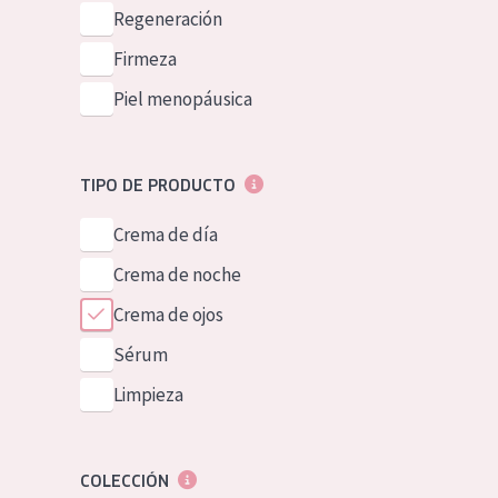
Piel normal y s
Regeneración
German
Piel mixata o g
Firmeza
Spanish
Piel madura
Piel menopáusica
Greek
Piel expuesta a
Piel menopáus
TIPO DE PRODUCTO
Crema de día
NUESTROS P
Crema de noche
Crema de ojos
Sérum
Limpieza
COLECCIÓN