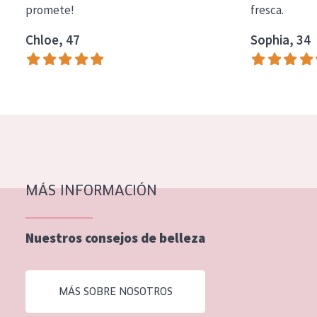
promete!
fresca.
COLECCIÓN
Chloe, 47
Sophia, 34
Essentials
Lift+
Expert
TIPO DE PIEL
Piel sensible
Piel normal y seca
MÁS INFORMACIÓN
Piel mixata o grasa
Nuestros consejos de belleza
Piel madura
Piel expuesta al sol
MÁS SOBRE NOSOTROS
Piel menopáusica