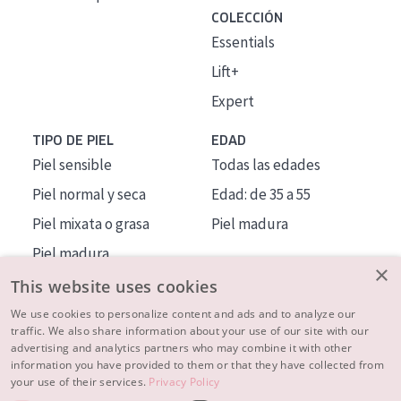
COLECCIÓN
Essentials
Lift+
Expert
TIPO DE PIEL
EDAD
Piel sensible
Todas las edades
Piel normal y seca
Edad: de 35 a 55
Piel mixata o grasa
Piel madura
Piel madura
×
Piel expuesta al sol
This website uses cookies
Piel menopáusica
We use cookies to personalize content and ads and to analyze our
traffic. We also share information about your use of our site with our
advertising and analytics partners who may combine it with other
MÁS SOBRE NOSOTROS
information you have provided to them or that they have collected from
your use of their services.
Privacy Policy
INSPIRACIÓN