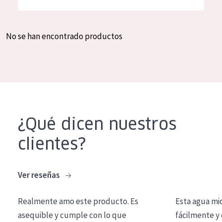
Hidratación y luminosidad
German
Reducción de arrugas
Spanish
No se han encontrado productos
Regeneración
Greek
Firmeza
Piel menopáusica
TIPO DE PRODUCTO
¿Qué dicen nuestros
Crema de día
clientes?
Crema de noche
Crema de ojos
Ver reseñas
Sérum
Realmente amo este producto. Es
Esta agua mi
Limpieza
asequible y cumple con lo que
fácilmente y 