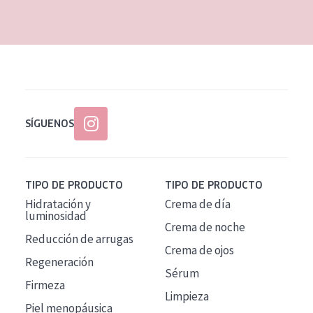
EDAD
Todas las edades
Edad: de 35 a 55
Piel madura
SÍGUENOS
TIPO DE PRODUCTO
TIPO DE PRODUCTO
Hidratación y
Crema de día
luminosidad
Crema de noche
Reducción de arrugas
Crema de ojos
Regeneración
Sérum
Firmeza
Limpieza
Piel menopáusica