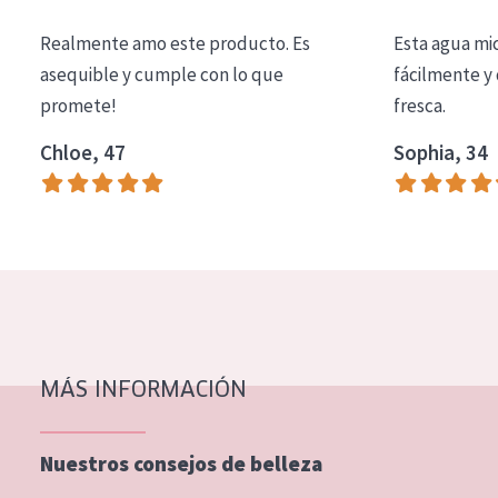
COLECCIÓN
Realmente amo este producto. Es
Esta agua mi
Essentials
asequible y cumple con lo que
fácilmente y 
promete!
fresca.
Lift+
Expert
Chloe, 47
Sophia, 34
TIPO DE PIEL
Piel sensible
Piel normal y seca
Piel mixata o grasa
Piel madura
MÁS INFORMACIÓN
Piel expuesta al sol
Piel menopáusica
Nuestros consejos de belleza