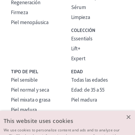
Regeneración
Sérum
Firmeza
Limpieza
Piel menopáusica
COLECCIÓN
Essentials
Lift+
Expert
TIPO DE PIEL
EDAD
Piel sensible
Todas las edades
Piel normal y seca
Edad: de 35 a 55
Piel mixata o grasa
Piel madura
Piel madura
×
Piel expuesta al sol
This website uses cookies
Piel menopáusica
We use cookies to personalize content and ads and to analyze our