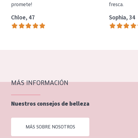
promete!
fresca.
COLECCIÓN
Chloe, 47
Sophia, 34
Essentials
Lift+
Expert
TIPO DE PIEL
Piel sensible
Piel normal y seca
MÁS INFORMACIÓN
Piel mixata o grasa
Nuestros consejos de belleza
Piel madura
Piel expuesta al sol
MÁS SOBRE NOSOTROS
Piel menopáusica