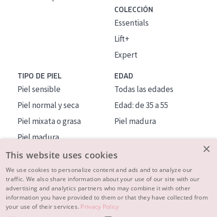
COLECCIÓN
Essentials
Lift+
Expert
TIPO DE PIEL
EDAD
Piel sensible
Todas las edades
Piel normal y seca
Edad: de 35 a 55
Piel mixata o grasa
Piel madura
Piel madura
×
Piel expuesta al sol
This website uses cookies
Piel menopáusica
We use cookies to personalize content and ads and to analyze our
traffic. We also share information about your use of our site with our
advertising and analytics partners who may combine it with other
MÁS SOBRE NOSOTROS
information you have provided to them or that they have collected from
your use of their services.
Privacy Policy
INSPIRACIÓN