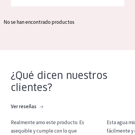
Hidratación y luminosidad
German
Reducción de arrugas
Spanish
No se han encontrado productos
Regeneración
Greek
Firmeza
Piel menopáusica
TIPO DE PRODUCTO
¿Qué dicen nuestros
Crema de día
clientes?
Crema de noche
Crema de ojos
Ver reseñas
Sérum
Realmente amo este producto. Es
Esta agua mi
Limpieza
asequible y cumple con lo que
fácilmente y 