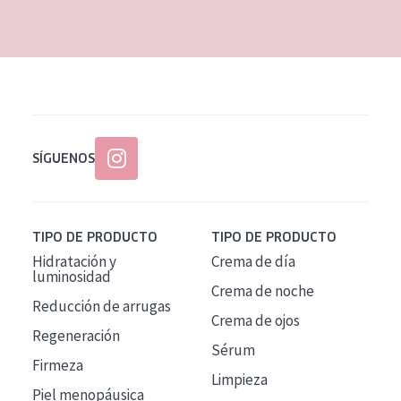
EDAD
Todas las edades
Edad: de 35 a 55
Piel madura
SÍGUENOS
TIPO DE PRODUCTO
TIPO DE PRODUCTO
Hidratación y
Crema de día
luminosidad
Crema de noche
Reducción de arrugas
Crema de ojos
Regeneración
Sérum
Firmeza
Limpieza
Piel menopáusica