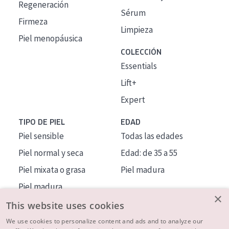
Regeneración
Sérum
Firmeza
Limpieza
Piel menopáusica
COLECCIÓN
Essentials
Lift+
Expert
TIPO DE PIEL
EDAD
Piel sensible
Todas las edades
Piel normal y seca
Edad: de 35 a 55
Piel mixata o grasa
Piel madura
Piel madura
×
Piel expuesta al sol
This website uses cookies
Piel menopáusica
We use cookies to personalize content and ads and to analyze our