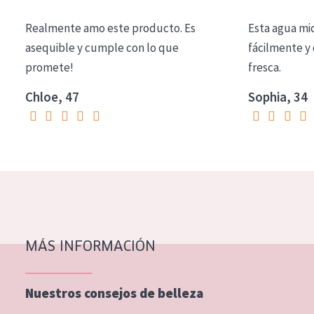
COLECCIÓN
Realmente amo este producto. Es
Esta agua mi
Essentials
asequible y cumple con lo que
fácilmente y 
promete!
fresca.
Lift+
Expert
Chloe, 47
Sophia, 34
TIPO DE PIEL
Piel sensible
Piel normal y seca
Piel mixata o grasa
Piel madura
MÁS INFORMACIÓN
Piel expuesta al sol
Piel menopáusica
Nuestros consejos de belleza