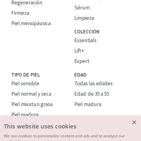
Regeneración
Sérum
Firmeza
Limpieza
Piel menopáusica
COLECCIÓN
Essentials
Lift+
Expert
TIPO DE PIEL
EDAD
Piel sensible
Todas las edades
Piel normal y seca
Edad: de 35 a 55
Piel mixata o grasa
Piel madura
Piel madura
×
Piel expuesta al sol
This website uses cookies
Piel menopáusica
We use cookies to personalize content and ads and to analyze our