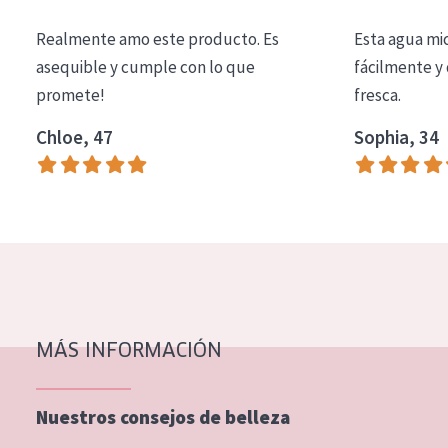
COLECCIÓN
Realmente amo este producto. Es
Esta agua mi
Essentials
asequible y cumple con lo que
fácilmente y 
promete!
fresca.
Lift+
Expert
Chloe, 47
Sophia, 34
TIPO DE PIEL
Piel sensible
Piel normal y seca
Piel mixata o grasa
Piel madura
MÁS INFORMACIÓN
Piel expuesta al sol
Piel menopáusica
Nuestros consejos de belleza