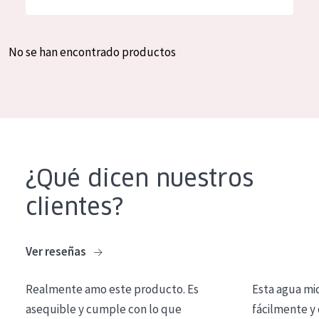
Hidratación y luminosidad
German
Reducción de arrugas
Spanish
No se han encontrado productos
Regeneración
Greek
Firmeza
Piel menopáusica
TIPO DE PRODUCTO
¿Qué dicen nuestros
Crema de día
clientes?
Crema de noche
Crema de ojos
Ver reseñas
Sérum
Realmente amo este producto. Es
Esta agua mi
Limpieza
asequible y cumple con lo que
fácilmente y 