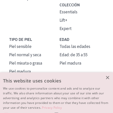
COLECCIÓN
Essentials
Lift+
Expert
TIPO DE PIEL
EDAD
Piel sensible
Todas las edades
Piel normal y seca
Edad: de 35 a 55
Piel mixata o grasa
Piel madura
Piel madura
×
Piel expuesta al sol
This website uses cookies
Piel menopáusica
We use cookies to personalize content and ads and to analyze our
traffic. We also share information about your use of our site with our
advertising and analytics partners who may combine it with other
MÁS SOBRE NOSOTROS
information you have provided to them or that they have collected from
your use of their services.
Privacy Policy
INSPIRACIÓN