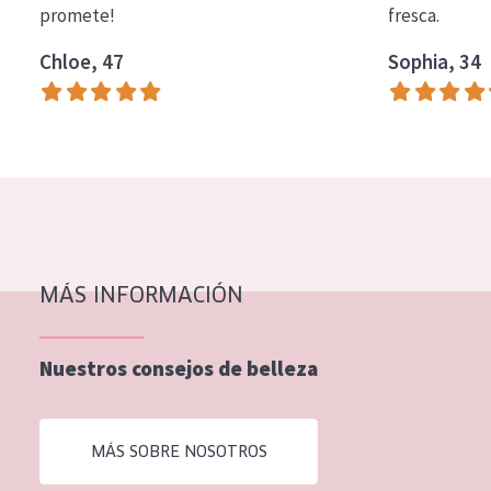
promete!
fresca.
COLECCIÓN
Chloe, 47
Sophia, 34
Essentials
Lift+
Expert
TIPO DE PIEL
Piel sensible
Piel normal y seca
MÁS INFORMACIÓN
Piel mixata o grasa
Nuestros consejos de belleza
Piel madura
Piel expuesta al sol
MÁS SOBRE NOSOTROS
Piel menopáusica