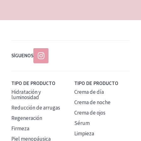
EDAD
Todas las edades
Edad: de 35 a 55
Piel madura
SÍGUENOS
TIPO DE PRODUCTO
TIPO DE PRODUCTO
Hidratación y
Crema de día
luminosidad
Crema de noche
Reducción de arrugas
Crema de ojos
Regeneración
Sérum
Firmeza
Limpieza
Piel menopáusica