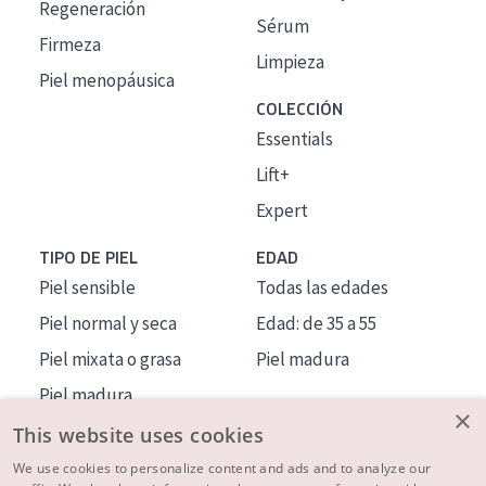
Regeneración
Sérum
Firmeza
Limpieza
Piel menopáusica
COLECCIÓN
Essentials
Lift+
Expert
TIPO DE PIEL
EDAD
Piel sensible
Todas las edades
Piel normal y seca
Edad: de 35 a 55
Piel mixata o grasa
Piel madura
Piel madura
×
Piel expuesta al sol
This website uses cookies
Piel menopáusica
We use cookies to personalize content and ads and to analyze our