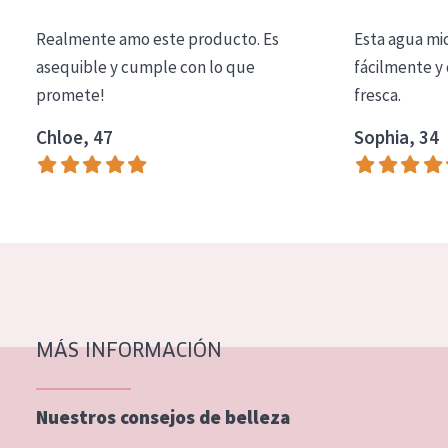
COLECCIÓN
Realmente amo este producto. Es
Esta agua mi
Essentials
asequible y cumple con lo que
fácilmente y 
promete!
fresca.
Lift+
Expert
Chloe, 47
Sophia, 34
TIPO DE PIEL
Piel sensible
Piel normal y seca
Piel mixata o grasa
Piel madura
MÁS INFORMACIÓN
Piel expuesta al sol
Piel menopáusica
Nuestros consejos de belleza