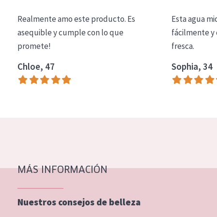
COLECCIÓN
Realmente amo este producto. Es
Esta agua mi
Essentials
asequible y cumple con lo que
fácilmente y 
promete!
fresca.
Lift+
Expert
Chloe, 47
Sophia, 34
TIPO DE PIEL
Piel sensible
Piel normal y seca
Piel mixata o grasa
Piel madura
MÁS INFORMACIÓN
Piel expuesta al sol
Piel menopáusica
Nuestros consejos de belleza