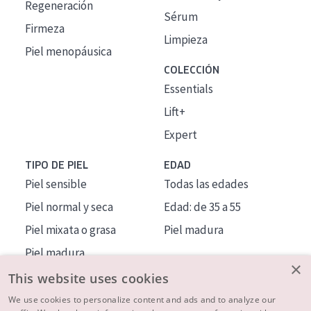
Regeneración
Sérum
Firmeza
Limpieza
Piel menopáusica
COLECCIÓN
Essentials
Lift+
Expert
TIPO DE PIEL
EDAD
Piel sensible
Todas las edades
Piel normal y seca
Edad: de 35 a 55
Piel mixata o grasa
Piel madura
Piel madura
×
Piel expuesta al sol
This website uses cookies
Piel menopáusica
We use cookies to personalize content and ads and to analyze our