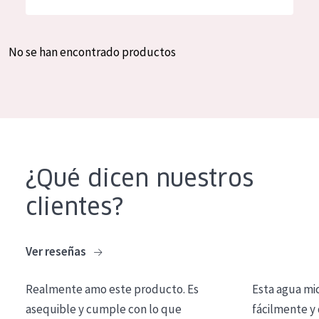
Hidratación y luminosidad
German
Reducción de arrugas
Spanish
No se han encontrado productos
Regeneración
Greek
Firmeza
Piel menopáusica
TIPO DE PRODUCTO
¿Qué dicen nuestros
Crema de día
clientes?
Crema de noche
Crema de ojos
Ver reseñas
Sérum
Realmente amo este producto. Es
Esta agua mi
Limpieza
asequible y cumple con lo que
fácilmente y 