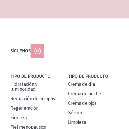
EDAD
Todas las edades
Edad: de 35 a 55
Piel madura
SÍGUENOS
TIPO DE PRODUCTO
TIPO DE PRODUCTO
Hidratación y
Crema de día
luminosidad
Crema de noche
Reducción de arrugas
Crema de ojos
Regeneración
Sérum
Firmeza
Limpieza
Piel menopáusica