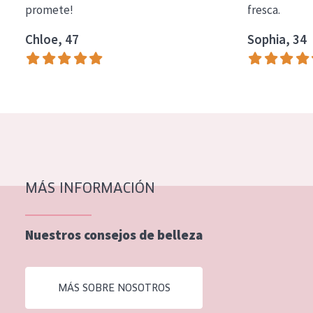
promete!
fresca.
COLECCIÓN
Chloe, 47
Sophia, 34
Essentials
Lift+
Expert
TIPO DE PIEL
Piel sensible
Piel normal y seca
MÁS INFORMACIÓN
Piel mixata o grasa
Nuestros consejos de belleza
Piel madura
Piel expuesta al sol
MÁS SOBRE NOSOTROS
Piel menopáusica