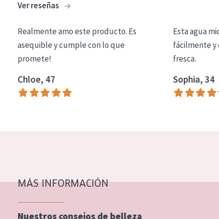
Ver reseñas
COLECCIÓN
Essentials
Realmente amo este producto. Es
Esta agua mi
asequible y cumple con lo que
fácilmente y 
Lift+
promete!
fresca.
Expert
Chloe, 47
Sophia, 34
TIPO DE PIEL
Piel sensible
Piel normal y seca
Piel mixata o grasa
Piel madura
MÁS INFORMACIÓN
Piel expuesta al sol
Piel menopáusica
Nuestros consejos de belleza