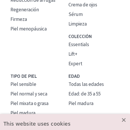
Reducción de arrugas
Crema de ojos
Regeneración
Sérum
Firmeza
Limpieza
Piel menopáusica
COLECCIÓN
Essentials
Lift+
Expert
TIPO DE PIEL
EDAD
Piel sensible
Todas las edades
Piel normal y seca
Edad: de 35 a 55
Piel mixata o grasa
Piel madura
Piel madura
×
Piel expuesta al sol
This website uses cookies