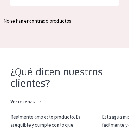
Hidratación y luminosidad
German
Reducción de arrugas
Spanish
No se han encontrado productos
Regeneración
Greek
Firmeza
Piel menopáusica
TIPO DE PRODUCTO
¿Qué dicen nuestros
Crema de día
clientes?
Crema de noche
Crema de ojos
Ver reseñas
Sérum
Realmente amo este producto. Es
Esta agua mi
Limpieza
asequible y cumple con lo que
fácilmente y 