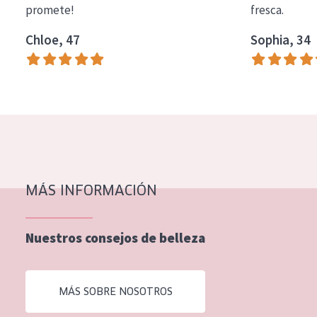
promete!
fresca.
COLECCIÓN
Chloe, 47
Sophia, 34
Essentials
Lift+
Expert
TIPO DE PIEL
Piel sensible
Piel normal y seca
MÁS INFORMACIÓN
Piel mixata o grasa
Nuestros consejos de belleza
Piel madura
Piel expuesta al sol
MÁS SOBRE NOSOTROS
Piel menopáusica