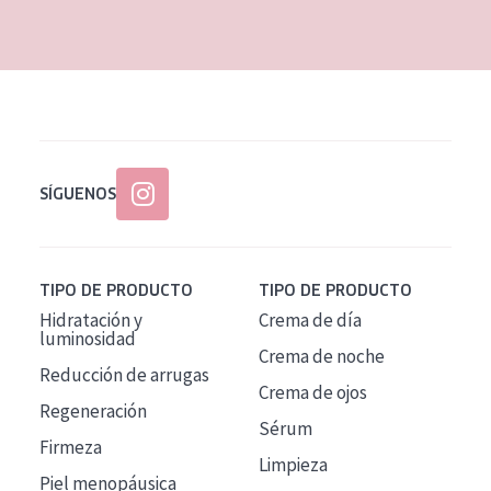
EDAD
Todas las edades
Edad: de 35 a 55
Piel madura
SÍGUENOS
TIPO DE PRODUCTO
TIPO DE PRODUCTO
Hidratación y
Crema de día
luminosidad
Crema de noche
Reducción de arrugas
Crema de ojos
Regeneración
Sérum
Firmeza
Limpieza
Piel menopáusica