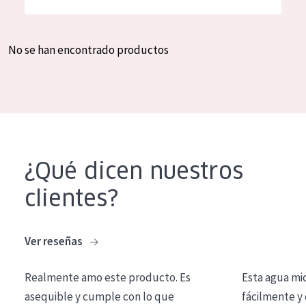
Hidratación y luminosidad
German
Reducción de arrugas
Spanish
No se han encontrado productos
Regeneración
Greek
Firmeza
Piel menopáusica
TIPO DE PRODUCTO
¿Qué dicen nuestros
Crema de día
clientes?
Crema de noche
Crema de ojos
Ver reseñas
Sérum
Realmente amo este producto. Es
Esta agua mi
Limpieza
asequible y cumple con lo que
fácilmente y 