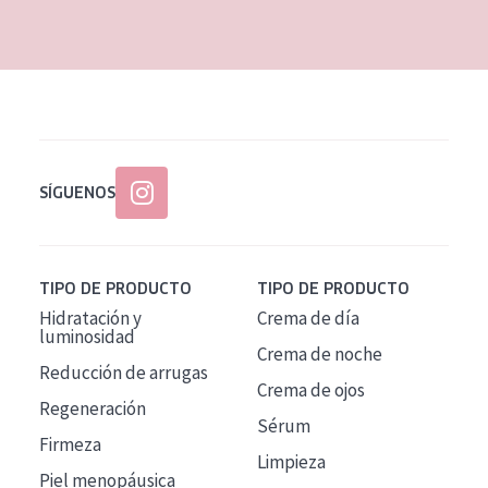
EDAD
Todas las edades
Edad: de 35 a 55
Piel madura
SÍGUENOS
TIPO DE PRODUCTO
TIPO DE PRODUCTO
Hidratación y
Crema de día
luminosidad
Crema de noche
Reducción de arrugas
Crema de ojos
Regeneración
Sérum
Firmeza
Limpieza
Piel menopáusica