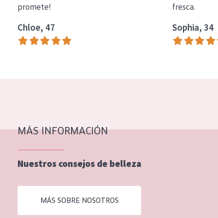
promete!
fresca.
COLECCIÓN
Chloe, 47
Sophia, 34
Essentials
Lift+
Expert
TIPO DE PIEL
Piel sensible
Piel normal y seca
MÁS INFORMACIÓN
Piel mixata o grasa
Nuestros consejos de belleza
Piel madura
Piel expuesta al sol
MÁS SOBRE NOSOTROS
Piel menopáusica