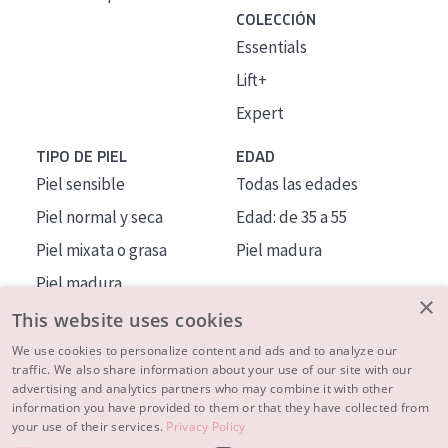
COLECCIÓN
Essentials
Lift+
Expert
TIPO DE PIEL
EDAD
Piel sensible
Todas las edades
Piel normal y seca
Edad: de 35 a 55
Piel mixata o grasa
Piel madura
Piel madura
×
Piel expuesta al sol
This website uses cookies
Piel menopáusica
We use cookies to personalize content and ads and to analyze our
traffic. We also share information about your use of our site with our
advertising and analytics partners who may combine it with other
MÁS SOBRE NOSOTROS
information you have provided to them or that they have collected from
your use of their services.
Privacy Policy
INSPIRACIÓN