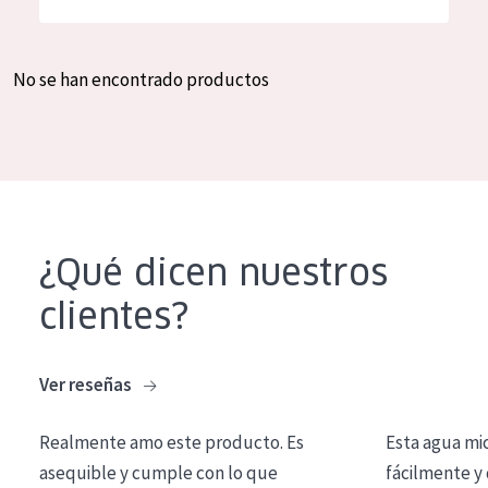
Hidratación y luminosidad
German
Reducción de arrugas
Spanish
No se han encontrado productos
Regeneración
Greek
Firmeza
Piel menopáusica
TIPO DE PRODUCTO
¿Qué dicen nuestros
Crema de día
clientes?
Crema de noche
Crema de ojos
Ver reseñas
Sérum
Realmente amo este producto. Es
Esta agua mi
Limpieza
asequible y cumple con lo que
fácilmente y 