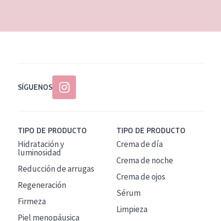
EDAD
Todas las edades
Edad: de 35 a 55
Piel madura
SÍGUENOS
TIPO DE PRODUCTO
TIPO DE PRODUCTO
Hidratación y
Crema de día
luminosidad
Crema de noche
Reducción de arrugas
Crema de ojos
Regeneración
Sérum
Firmeza
Limpieza
Piel menopáusica