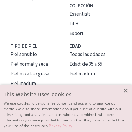
COLECCIÓN
Essentials
Lift+
Expert
TIPO DE PIEL
EDAD
Piel sensible
Todas las edades
Piel normal y seca
Edad: de 35 a 55
Piel mixata o grasa
Piel madura
Piel madura
×
Piel expuesta al sol
This website uses cookies
Piel menopáusica
We use cookies to personalize content and ads and to analyze our
traffic. We also share information about your use of our site with our
advertising and analytics partners who may combine it with other
MÁS SOBRE NOSOTROS
information you have provided to them or that they have collected from
your use of their services.
Privacy Policy
INSPIRACIÓN