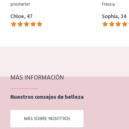
promete!
fresca.
COLECCIÓN
Chloe, 47
Sophia, 34
Essentials
Lift+
Expert
TIPO DE PIEL
Piel sensible
Piel normal y seca
MÁS INFORMACIÓN
Piel mixata o grasa
Nuestros consejos de belleza
Piel madura
Piel expuesta al sol
MÁS SOBRE NOSOTROS
Piel menopáusica